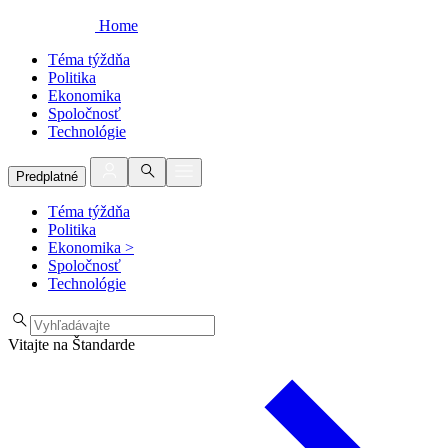
Home
Téma týždňa
Politika
Ekonomika
Spoločnosť
Technológie
Predplatné
Téma týždňa
Politika
Ekonomika
>
Spoločnosť
Technológie
Vitajte na Štandarde