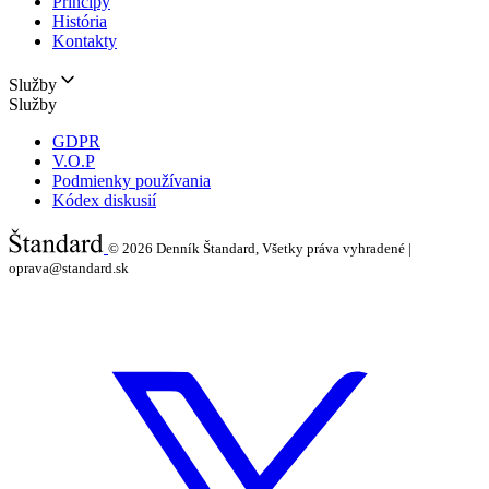
Princípy
História
Kontakty
Služby
Služby
GDPR
V.O.P
Podmienky používania
Kódex diskusií
© 2026
Denník Štandard, Všetky práva vyhradené |
oprava@standard.sk