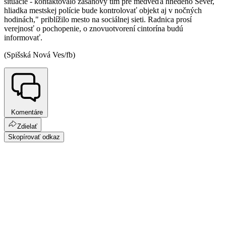
situácie - kontaktovalo zásahový tím pre medveďa hnedého Sever,
hliadka mestskej polície bude kontrolovať objekt aj v nočných
hodinách," priblížilo mesto na sociálnej sieti. Radnica prosí
verejnosť o pochopenie, o znovuotvorení cintorína budú
informovať.
(Spišská Nová Ves/fb)
Komentáre
Zdielať
Skopírovať odkaz