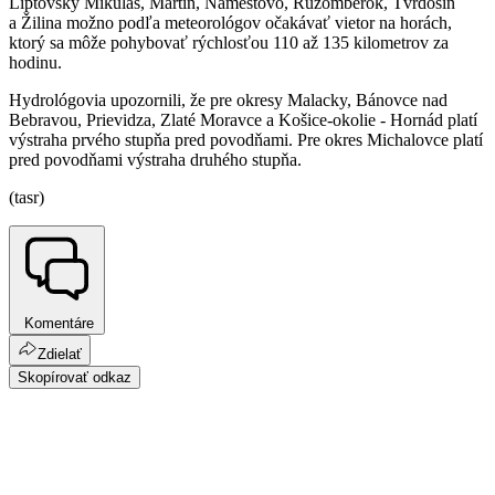
Liptovský Mikuláš, Martin, Námestovo, Ružomberok, Tvrdošín
a Žilina možno podľa meteorológov očakávať vietor na horách,
ktorý sa môže pohybovať rýchlosťou 110 až 135 kilometrov za
hodinu.
Hydrológovia upozornili, že pre okresy Malacky, Bánovce nad
Bebravou, Prievidza, Zlaté Moravce a Košice-okolie - Hornád platí
výstraha prvého stupňa pred povodňami. Pre okres Michalovce platí
pred povodňami výstraha druhého stupňa.
(tasr)
Komentáre
Zdielať
Skopírovať odkaz