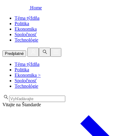
Home
Téma týždňa
Politika
Ekonomika
Spoločnosť
Technológie
Predplatné
Téma týždňa
Politika
Ekonomika
>
Spoločnosť
Technológie
Vitajte na Štandarde