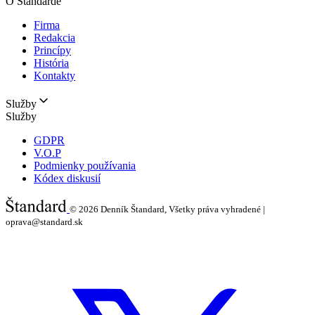
O Štandarde
Firma
Redakcia
Princípy
História
Kontakty
Služby
Služby
GDPR
V.O.P
Podmienky používania
Kódex diskusií
© 2026
Denník Štandard, Všetky práva vyhradené |
oprava@standard.sk