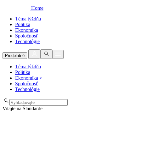
Home
Téma týždňa
Politika
Ekonomika
Spoločnosť
Technológie
Predplatné
Téma týždňa
Politika
Ekonomika
>
Spoločnosť
Technológie
Vitajte na Štandarde