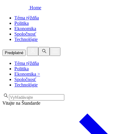
Home
Téma týždňa
Politika
Ekonomika
Spoločnosť
Technológie
Predplatné
Téma týždňa
Politika
Ekonomika
>
Spoločnosť
Technológie
Vitajte na Štandarde