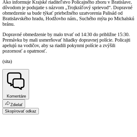
Ako informuje Krajské riaditeľstvo Policajného zboru v Bratislave,
dôvodom je podujatie s názvom „Trojkráľový sprievod“. Dopravné
obmedzenie sa bude týkať priebežného uzatvorenia Palisád od
Bratislavského hradu, Hodžovho nám., Suchého mýta po Michalskú
bránu.
Dopravné obmedzenie by malo trvať od 14:30 do približne 15:30.
Premávku by mali usmerňovať hliadky dopravnej polície. Policajti
apelujú na vodičov, aby sa riadili pokynmi polície a zvýšili
pozornosť a opatrnosť.
(sita)
Komentáre
Zdielať
Skopírovať odkaz