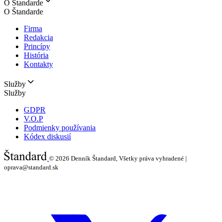
O Štandarde
O Štandarde
Firma
Redakcia
Princípy
História
Kontakty
Služby
Služby
GDPR
V.O.P
Podmienky používania
Kódex diskusií
© 2026
Denník Štandard, Všetky práva vyhradené |
oprava@standard.sk