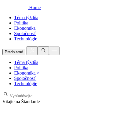
Home
Téma týždňa
Politika
Ekonomika
Spoločnosť
Technológie
Predplatné
Téma týždňa
Politika
Ekonomika
>
Spoločnosť
Technológie
Vitajte na Štandarde