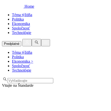
Home
Téma týždňa
Politika
Ekonomika
Spoločnosť
Technológie
Predplatné
Téma týždňa
Politika
Ekonomika
>
Spoločnosť
Technológie
Vitajte na Štandarde