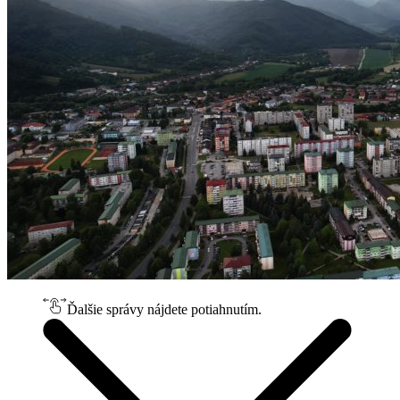
Ďalšie správy nájdete potiahnutím.