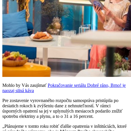
Mohlo by Vás zaujímať
Pokračovanie seriálu Dobré ráno, Brno! je
naozaj silná káva
Pre zostavenie vyrovnaného rozpočtu samospráva pristúpila po
desiatich rokoch k zvýšeniu dane z nehnuteľností. V rámci
úsporných opatrení sa jej v uplynulých mesiacoch podarilo znížiť
spotrebu elektriny a plynu, a to o 31 a 16 percent.
„Plánujeme v tomto roku robiť ďalšie opatrenia v inštitúciách, ktoré