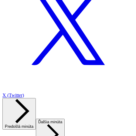
X (Twitter)
Ďalšia minúta
Predošlá minúta