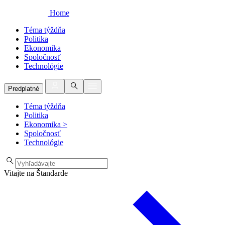
Home
Téma týždňa
Politika
Ekonomika
Spoločnosť
Technológie
Predplatné
Téma týždňa
Politika
Ekonomika
>
Spoločnosť
Technológie
Vitajte na Štandarde