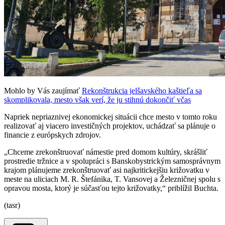
Mohlo by Vás zaujímať
Rekonštrukcia jelšavského kaštieľa sa
skomplikovala, mesto však verí, že ju stihnú dokončiť včas
Napriek nepriaznivej ekonomickej situácii chce mesto v tomto roku
realizovať aj viacero investičných projektov, uchádzať sa plánuje o
financie z európskych zdrojov.
„Chceme zrekonštruovať námestie pred domom kultúry, skrášliť
prostredie tržnice a v spolupráci s Banskobystrickým samosprávnym
krajom plánujeme zrekonštruovať asi najkritickejšiu križovatku v
meste na uliciach M. R. Štefánika, T. Vansovej a Železničnej spolu s
opravou mosta, ktorý je súčasťou tejto križovatky,“ priblížil Buchta.
(tasr)