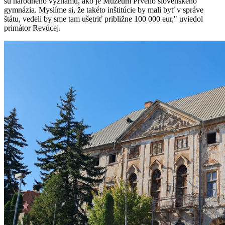
sú národného významu, ako je Múzeum Prvého slovenského
gymnázia. Myslíme si, že takéto inštitúcie by mali byť v správe
štátu, vedeli by sme tam ušetriť približne 100 000 eur," uviedol
primátor Revúcej.