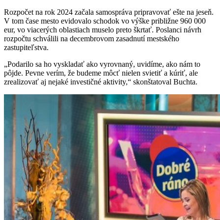
Rozpočet na rok 2024 začala samospráva pripravovať ešte na jeseň.
V tom čase mesto evidovalo schodok vo výške približne 960 000
eur, vo viacerých oblastiach muselo preto škrtať. Poslanci návrh
rozpočtu schválili na decembrovom zasadnutí mestského
zastupiteľstva.
„Podarilo sa ho vyskladať ako vyrovnaný, uvidíme, ako nám to
pôjde. Pevne verím, že budeme môcť nielen svietiť a kúriť, ale
zrealizovať aj nejaké investičné aktivity,“ skonštatoval Buchta.