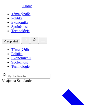
Home
Téma týždňa
Politika
Ekonomika
Spoločnosť
Technológie
Predplatné
Téma týždňa
Politika
Ekonomika
>
Spoločnosť
Technológie
Vitajte na Štandarde