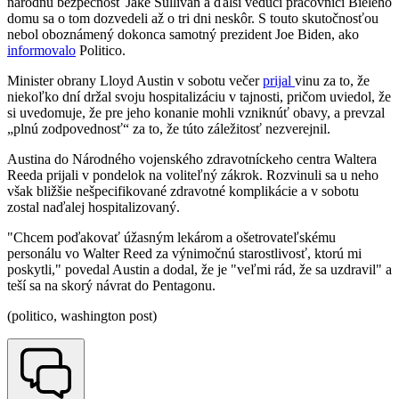
národnú bezpečnosť Jake Sullivan a ďalší vedúci pracovníci Bieleho
domu sa o tom dozvedeli až o tri dni neskôr. S touto skutočnosťou
nebol oboznámený dokonca samotný prezident Joe Biden, ako
informovalo
Politico.
Minister obrany Lloyd Austin v sobotu večer
prijal
vinu za to, že
niekoľko dní držal svoju hospitalizáciu v tajnosti, pričom uviedol, že
si uvedomuje, že pre jeho konanie mohli vzniknúť obavy, a prevzal
„plnú zodpovednosť“ za to, že túto záležitosť nezverejnil.
Austina do Národného vojenského zdravotníckeho centra Waltera
Reeda prijali v pondelok na voliteľný zákrok. Rozvinuli sa u neho
však bližšie nešpecifikované zdravotné komplikácie a v sobotu
zostal naďalej hospitalizovaný.
"Chcem poďakovať úžasným lekárom a ošetrovateľskému
personálu vo Walter Reed za výnimočnú starostlivosť, ktorú mi
poskytli," povedal Austin a dodal, že je "veľmi rád, že sa uzdravil" a
teší sa na skorý návrat do Pentagonu.
(politico, washington post)