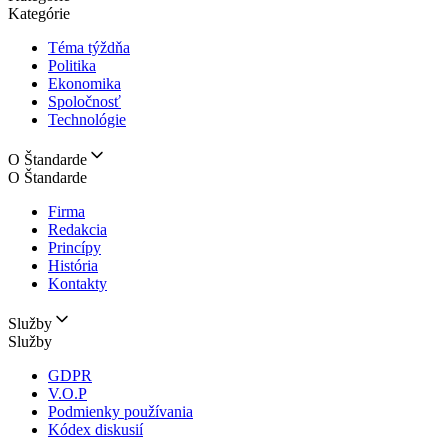
Kategórie
Téma týždňa
Politika
Ekonomika
Spoločnosť
Technológie
O Štandarde
O Štandarde
Firma
Redakcia
Princípy
História
Kontakty
Služby
Služby
GDPR
V.O.P
Podmienky používania
Kódex diskusií