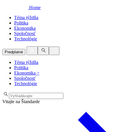
Home
Téma týždňa
Politika
Ekonomika
Spoločnosť
Technológie
Predplatné
Téma týždňa
Politika
Ekonomika
>
Spoločnosť
Technológie
Vitajte na Štandarde