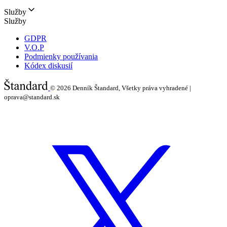
Služby
Služby
GDPR
V.O.P
Podmienky používania
Kódex diskusií
© 2026
Denník Štandard, Všetky práva vyhradené |
oprava@standard.sk