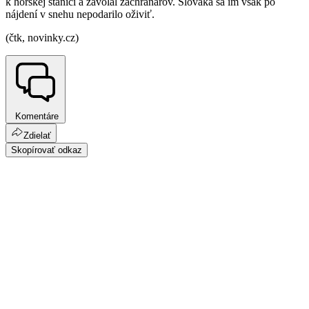
k horskej stanici a zavolal záchranárov. Slováka sa im však po
nájdení v snehu nepodarilo oživiť.
(čtk, novinky.cz)
Komentáre
Zdielať
Skopírovať odkaz