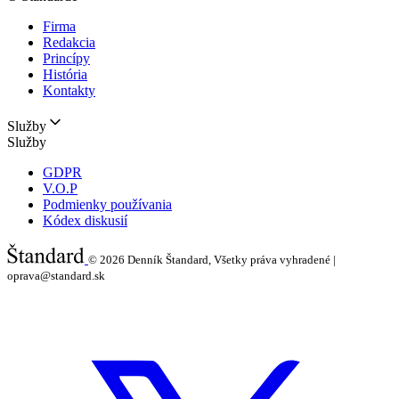
Firma
Redakcia
Princípy
História
Kontakty
Služby
Služby
GDPR
V.O.P
Podmienky používania
Kódex diskusií
© 2026
Denník Štandard, Všetky práva vyhradené |
oprava@standard.sk