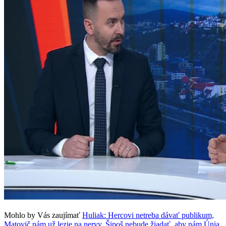
Mohlo by Vás zaujímať
Huliak: Hercovi netreba dávať publikum,
Matovič nám už lezie na nervy. Šipoš nebude žiadať, aby nám Únia