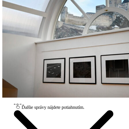
Ďalšie správy nájdete potiahnutím.