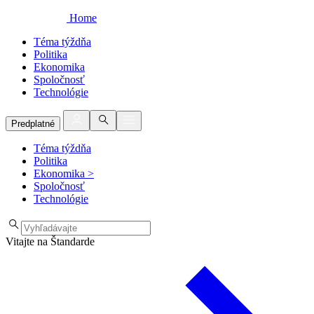
Home
Téma týždňa
Politika
Ekonomika
Spoločnosť
Technológie
Predplatné
Téma týždňa
Politika
Ekonomika
>
Spoločnosť
Technológie
Vitajte na Štandarde