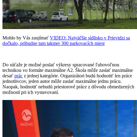
Mohlo by Vás zaujímať
VIDEO: Najväčšie sídlisko v Prievidzi sa
dočkalo, pribudne tam takmer 300 parkovacích miest
Do súťaže je možné poslať výkresy spracované ľubovoľnou
technikou vo formáte maximálne A2. Škola môže zaslať maximálne
desať
prác
z jednej kategórie. Organizátori budú hodnotiť len práce
jednotlivcov, jeden autor môže zaslať maximálne jednu prácu.
Naopak, hodnotiť nebudú priestorové práce z dôvodu obmedzených
možností pri ich vystavovaní.