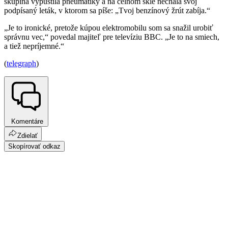
skupina vypustila pneumatiky a na čelnom skle nechala svoj
podpísaný leták, v ktorom sa píše: „Tvoj benzínový žrút zabíja.“
„Je to ironické, pretože kúpou elektromobilu som sa snažil urobiť
správnu vec,“ povedal majiteľ pre televíziu BBC. „Je to na smiech,
a tiež nepríjemné.“
(
telegraph
)
Komentáre
Zdielať
Skopírovať odkaz