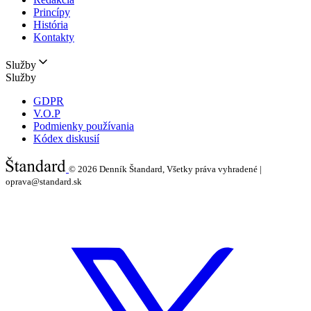
Princípy
História
Kontakty
Služby
Služby
GDPR
V.O.P
Podmienky používania
Kódex diskusií
© 2026
Denník Štandard, Všetky práva vyhradené |
oprava@standard.sk