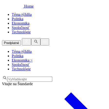
Home
Téma týždňa
Politika
Ekonomika
Spoločnosť
Technológie
Predplatné
Téma týždňa
Politika
Ekonomika
>
Spoločnosť
Technológie
Vitajte na Štandarde