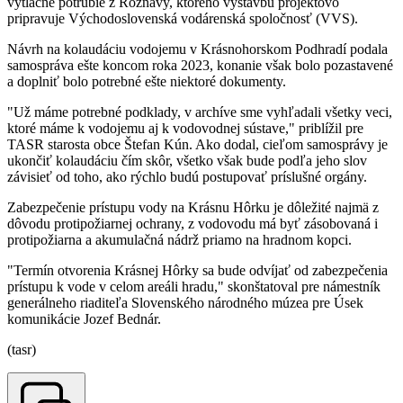
výtlačné potrubie z Rožňavy, ktorého výstavbu projektovo
pripravuje Východoslovenská vodárenská spoločnosť (VVS).
Návrh na kolaudáciu vodojemu v Krásnohorskom Podhradí podala
samospráva ešte koncom roka 2023, konanie však bolo pozastavené
a doplniť bolo potrebné ešte niektoré dokumenty.
"Už máme potrebné podklady, v archíve sme vyhľadali všetky veci,
ktoré máme k vodojemu aj k vodovodnej sústave," priblížil pre
TASR starosta obce Štefan Kún. Ako dodal, cieľom samosprávy je
ukončiť kolaudáciu čím skôr, všetko však bude podľa jeho slov
závisieť od toho, ako rýchlo budú postupovať príslušné orgány.
Zabezpečenie prístupu vody na Krásnu Hôrku je dôležité najmä z
dôvodu protipožiarnej ochrany, z vodovodu má byť zásobovaná i
protipožiarna a akumulačná nádrž priamo na hradnom kopci.
"Termín otvorenia Krásnej Hôrky sa bude odvíjať od zabezpečenia
prístupu k vode v celom areáli hradu," skonštatoval pre námestník
generálneho riaditeľa Slovenského národného múzea pre Úsek
komunikácie Jozef Bednár.
(tasr)