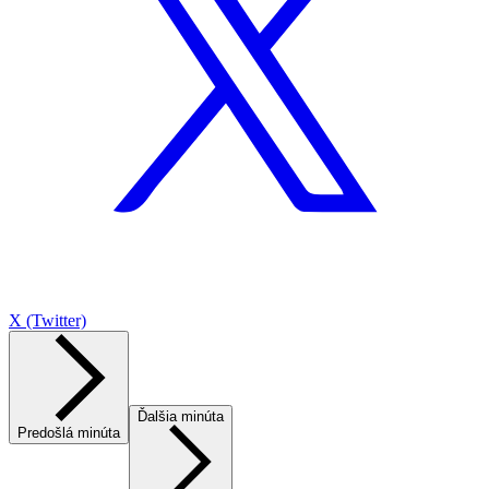
X (Twitter)
Ďalšia minúta
Predošlá minúta