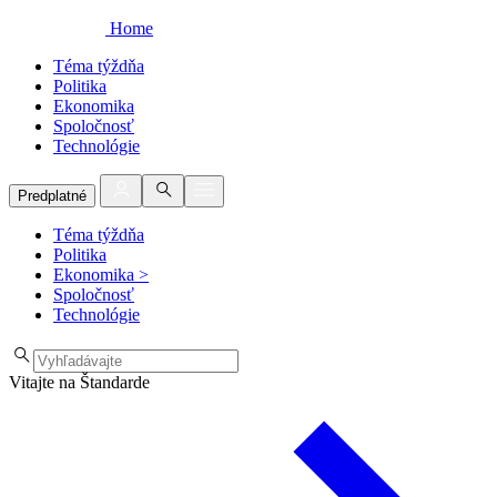
Home
Téma týždňa
Politika
Ekonomika
Spoločnosť
Technológie
Predplatné
Téma týždňa
Politika
Ekonomika
>
Spoločnosť
Technológie
Vitajte na Štandarde