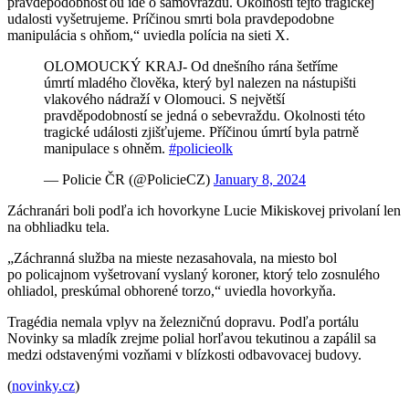
pravdepodobnosťou ide o samovraždu. Okolnosti tejto tragickej
udalosti vyšetrujeme. Príčinou smrti bola pravdepodobne
manipulácia s ohňom,“ uviedla polícia na sieti X.
OLOMOUCKÝ KRAJ- Od dnešního rána šetříme
úmrtí mladého člověka, který byl nalezen na nástupišti
vlakového nádraží v Olomouci. S největší
pravděpodobností se jedná o sebevraždu. Okolnosti této
tragické události zjišťujeme. Příčinou úmrtí byla patrně
manipulace s ohněm.
#policieolk
— Policie ČR (@PolicieCZ)
January 8, 2024
Záchranári boli podľa ich hovorkyne Lucie Mikiskovej privolaní len
na obhliadku tela.
„Záchranná služba na mieste nezasahovala, na miesto bol
po policajnom vyšetrovaní vyslaný koroner, ktorý telo zosnulého
ohliadol, preskúmal obhorené torzo,“ uviedla hovorkyňa.
Tragédia nemala vplyv na železničnú dopravu. Podľa portálu
Novinky sa mladík zrejme polial horľavou tekutinou a zapálil sa
medzi odstavenými vozňami v blízkosti odbavovacej budovy.
(
novinky.cz
)