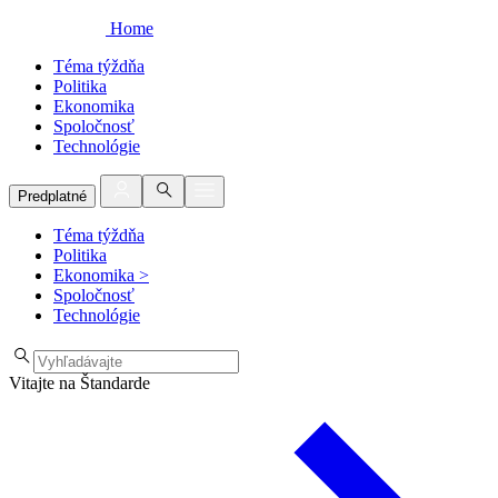
Home
Téma týždňa
Politika
Ekonomika
Spoločnosť
Technológie
Predplatné
Téma týždňa
Politika
Ekonomika
>
Spoločnosť
Technológie
Vitajte na Štandarde