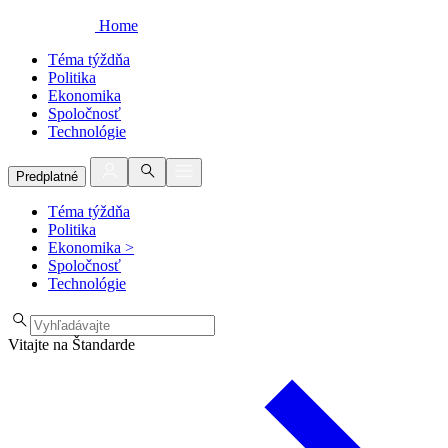
Home
Téma týždňa
Politika
Ekonomika
Spoločnosť
Technológie
Predplatné
Téma týždňa
Politika
Ekonomika
>
Spoločnosť
Technológie
Vitajte na Štandarde