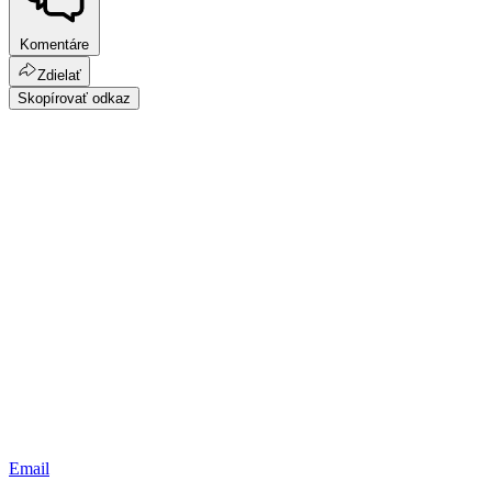
Komentáre
Zdielať
Skopírovať odkaz
Email