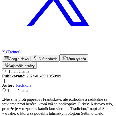
X (Twitter)
Google News
O Štandarde
Téma týždňa
Najnovšie správy
1 min čítania
Publikované:
2024-01-09 10:50:09
|
Autor:
Redakcia
,
1 min čítania
„Nie sme proti pápežovi Františkovi, ale rozhodne a radikálne sa
staviame proti heréze, ktorá vážne podkopáva Cirkev, Kristovo telo,
pretože je v rozpore s katolíckou vierou a Tradíciou,“ napísal Sarah
v úvahe, o ktorú sa podelil s talianskym blogom Settimo Cielo.