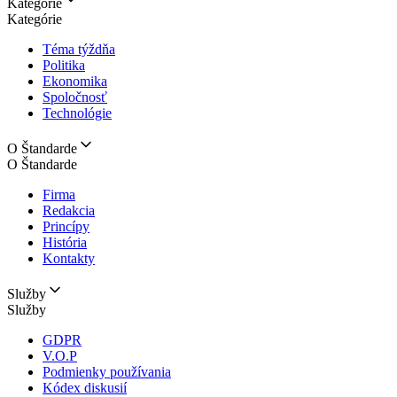
Kategórie
Kategórie
Téma týždňa
Politika
Ekonomika
Spoločnosť
Technológie
O Štandarde
O Štandarde
Firma
Redakcia
Princípy
História
Kontakty
Služby
Služby
GDPR
V.O.P
Podmienky používania
Kódex diskusií