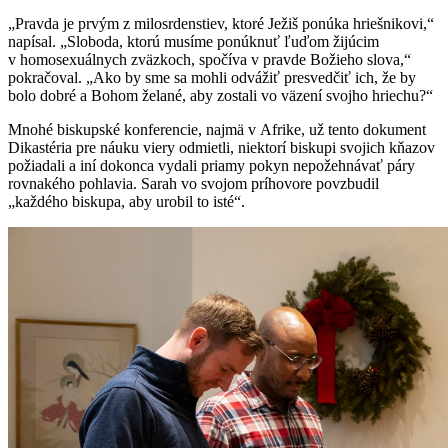
„Pravda je prvým z milosrdenstiev, ktoré Ježiš ponúka hriešnikovi,“
napísal. „Sloboda, ktorú musíme ponúknuť ľuďom žijúcim
v homosexuálnych zväzkoch, spočíva v pravde Božieho slova,“
pokračoval. „Ako by sme sa mohli odvážiť presvedčiť ich, že by
bolo dobré a Bohom želané, aby zostali vo väzení svojho hriechu?“
Mnohé biskupské konferencie, najmä v Afrike, už tento dokument
Dikastéria pre náuku viery odmietli, niektorí biskupi svojich kňazov
požiadali a iní dokonca vydali priamy pokyn nepožehnávať páry
rovnakého pohlavia. Sarah vo svojom príhovore povzbudil
„každého biskupa, aby urobil to isté“.