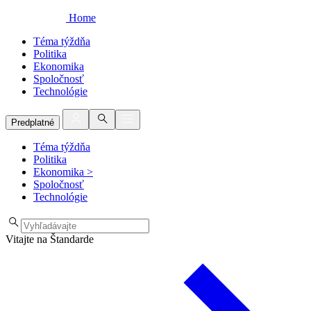
Home
Téma týždňa
Politika
Ekonomika
Spoločnosť
Technológie
Predplatné
Téma týždňa
Politika
Ekonomika
>
Spoločnosť
Technológie
Vitajte na Štandarde