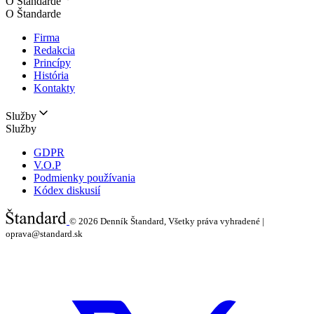
O Štandarde
O Štandarde
Firma
Redakcia
Princípy
História
Kontakty
Služby
Služby
GDPR
V.O.P
Podmienky používania
Kódex diskusií
© 2026
Denník Štandard, Všetky práva vyhradené |
oprava@standard.sk