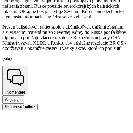
podporuje agresívnu vojnu Ruska a podkopáva globálny režim
nešírenia zbraní. Ruské použitie severokórejských balistických
rakiet na Ukrajine tiež poskytuje Severnej Kórei cenné technické
a vojenské informácie,“ uvádza sa vo vyhlásení.
Presun balistických rakiet spolu s akýmikoľvek ďalšími zbraňami
a súvisiacimi materiálmi zo Severnej Kórey do Ruska podľa šéfov
diplomacií porušuje viaceré rezolúcie Bezpečnostnej rady OSN.
Ministri vyzvali KĽDR a Rusko, aby príslušné rezolúcie BR OSN
dodržiavali a okamžite zastavili všetky akcie, ktoré ich porušujú.
(sita)
Komentáre
Zdielať
Skopírovať odkaz