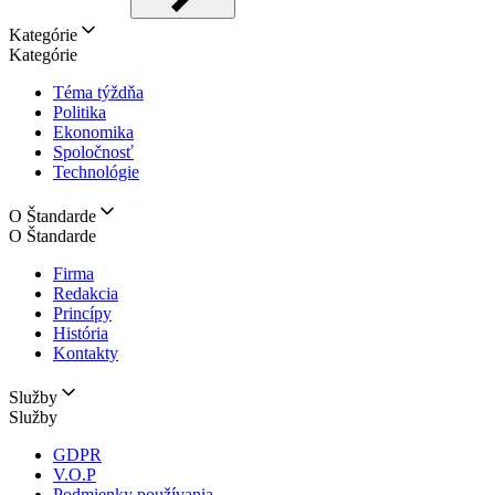
Kategórie
Kategórie
Téma týždňa
Politika
Ekonomika
Spoločnosť
Technológie
O Štandarde
O Štandarde
Firma
Redakcia
Princípy
História
Kontakty
Služby
Služby
GDPR
V.O.P
Podmienky používania