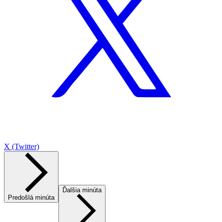
X (Twitter)
Ďalšia minúta
Predošlá minúta