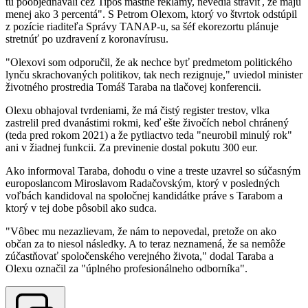
tu poobjednávali cez Tipos mastné reklamy, nevedia stráviť, že majú
menej ako 3 percentá". S Petrom Olexom, ktorý vo štvrtok odstúpil
z pozície riaditeľa Správy TANAP-u, sa šéf ekorezortu plánuje
stretnúť po uzdravení z koronavírusu.
"Olexovi som odporučil, že ak nechce byť predmetom politického
lynču skrachovaných politikov, tak nech rezignuje," uviedol minister
životného prostredia Tomáš Taraba na tlačovej konferencii.
Olexu obhajoval tvrdeniami, že má čistý register trestov, vlka
zastrelil pred dvanástimi rokmi, keď ešte živočích nebol chránený
(teda pred rokom 2021) a že pytliactvo teda "neurobil minulý rok"
ani v žiadnej funkcii. Za previnenie dostal pokutu 300 eur.
Ako informoval Taraba, dohodu o vine a treste uzavrel so súčasným
europoslancom Miroslavom Radačovským, ktorý v posledných
voľbách kandidoval na spoločnej kandidátke práve s Tarabom a
ktorý v tej dobe pôsobil ako sudca.
"Vôbec mu nezazlievam, že nám to nepovedal, pretože on ako
občan za to niesol následky. A to teraz neznamená, že sa nemôže
zúčastňovať spoločenského verejného života," dodal Taraba a
Olexu označil za "úplného profesionálneho odborníka".