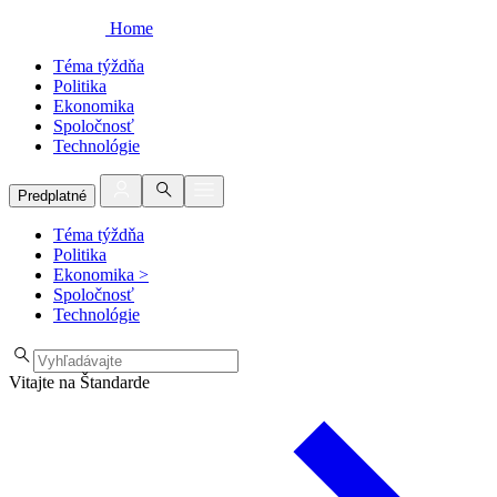
Home
Téma týždňa
Politika
Ekonomika
Spoločnosť
Technológie
Predplatné
Téma týždňa
Politika
Ekonomika
>
Spoločnosť
Technológie
Vitajte na Štandarde