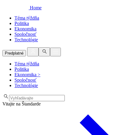
Home
Téma týždňa
Politika
Ekonomika
Spoločnosť
Technológie
Predplatné
Téma týždňa
Politika
Ekonomika
>
Spoločnosť
Technológie
Vitajte na Štandarde