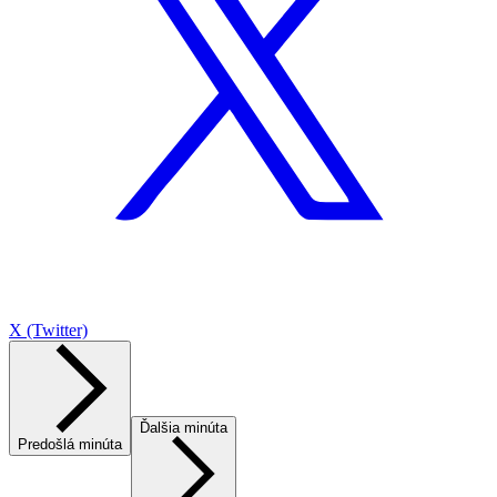
X (Twitter)
Ďalšia minúta
Predošlá minúta