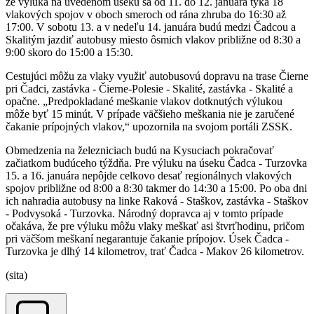
že výluka na uvedenom úseku sa od 11. do 12. januára týka 18
vlakových spojov v oboch smeroch od rána zhruba do 16:30 až
17:00. V sobotu 13. a v nedeľu 14. januára budú medzi Čadcou a
Skalitým jazdiť autobusy miesto ôsmich vlakov približne od 8:30 a
9:00 skoro do 15:00 a 15:30.
Cestujúci môžu za vlaky využiť autobusovú dopravu na trase Čierne
pri Čadci, zastávka - Čierne-Polesie - Skalité, zastávka - Skalité a
opačne. „Predpokladané meškanie vlakov dotknutých výlukou
môže byť 15 minút. V prípade väčšieho meškania nie je zaručené
čakanie prípojných vlakov,“ upozornila na svojom portáli ZSSK.
Obmedzenia na železniciach budú na Kysuciach pokračovať
začiatkom budúceho týždňa. Pre výluku na úseku Čadca - Turzovka
15. a 16. januára nepôjde celkovo desať regionálnych vlakových
spojov približne od 8:00 a 8:30 takmer do 14:30 a 15:00. Po oba dni
ich nahradia autobusy na linke Raková - Staškov, zastávka - Staškov
- Podvysoká - Turzovka. Národný dopravca aj v tomto prípade
očakáva, že pre výluku môžu vlaky meškať asi štvrťhodinu, pričom
pri väčšom meškaní negarantuje čakanie prípojov. Úsek Čadca -
Turzovka je dlhý 14 kilometrov, trať Čadca - Makov 26 kilometrov.
(sita)