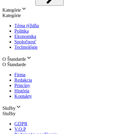
Kategórie
Kategórie
Téma týždňa
Politika
Ekonomika
Spoločnosť
Technológie
O Štandarde
O Štandarde
Firma
Redakcia
Princípy
História
Kontakty
Služby
Služby
GDPR
V.O.P