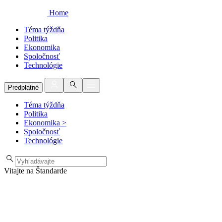
Home
Téma týždňa
Politika
Ekonomika
Spoločnosť
Technológie
Predplatné
Téma týždňa
Politika
Ekonomika
>
Spoločnosť
Technológie
Vitajte na Štandarde