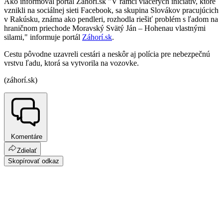
Ako informoval portál Záhorí.sk "V rámci viacerých iniciatív, ktoré
vznikli na sociálnej sieti Facebook, sa skupina Slovákov pracujúcich
v Rakúsku, známa ako pendleri, rozhodla riešiť problém s ľadom na
hraničnom priechode Moravský Svätý Ján – Hohenau vlastnými
silami," informuje portál
Záhorí.sk
.
Cestu pôvodne uzavreli cestári a neskôr aj polícia pre nebezpečnú
vrstvu ľadu, ktorá sa vytvorila na vozovke.
(záhorí.sk)
Komentáre
Zdielať
Skopírovať odkaz