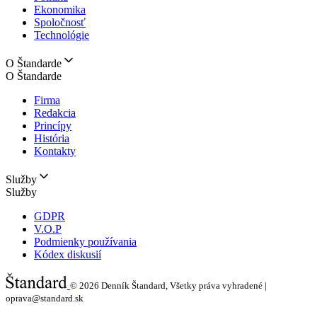
Ekonomika
Spoločnosť
Technológie
O Štandarde
O Štandarde
Firma
Redakcia
Princípy
História
Kontakty
Služby
Služby
GDPR
V.O.P
Podmienky používania
Kódex diskusií
© 2026
Denník Štandard, Všetky práva vyhradené |
oprava@standard.sk