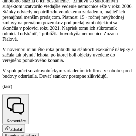
dlhodobo snažila o ich odstránenie. "Zmluvu so súkromným
subjektom uzatvorilo vtedajšie vedenie nemocnice ešte v roku 2006.
Stánky odvtedy nepatrili zdravotníckemu zariadeniu, majiteľ ich
prenajímal menším predajcom. Platnosť 15 - ročnej nevýhodnej
zmluvy na prenájom pozemkov pod predajnými objektmi sa
skončila v polovici roku 2021. Napriek tomu ich súkromník
odmietal odstrániť," priblížila hovorkyňa nemocnice Zuzana
Fialová.
V novembri minulého roka pribudli na stánkoch exekučné nálepky a
začala tak plynúť lehota, po ktorej boli objekty uvedené do
verejného ponukového konania.
V spolupráci so zdravotníckym zariadením ich firma v sobotu spred
budovy odstránila. Deväť stánkov postupne zlikvidujú.
(tasr)
Komentáre
Zdielať
Skopírovať odkaz