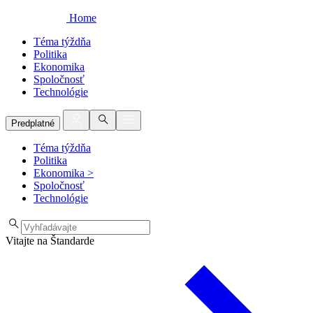
Home
Téma týždňa
Politika
Ekonomika
Spoločnosť
Technológie
Predplatné
Téma týždňa
Politika
Ekonomika
>
Spoločnosť
Technológie
Vitajte na Štandarde