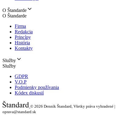
O Štandarde
O Štandarde
Firma
Redakcia
Princípy
História
Kontakty
Služby
Služby
GDPR
V.O.P
Podmienky používania
Kódex diskusií
© 2026
Denník Štandard, Všetky práva vyhradené |
oprava@standard.sk