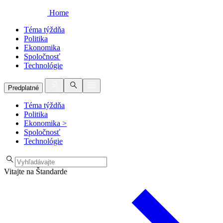
Home
Téma týždňa
Politika
Ekonomika
Spoločnosť
Technológie
Predplatné
Téma týždňa
Politika
Ekonomika
>
Spoločnosť
Technológie
Vitajte na Štandarde