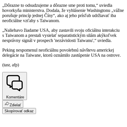
„Dôrazne to odsudzujeme a dôrazne sme proti tomu,“ uviedla
hovorkyňa ministerstva. Dodala, že vyhlásenie Washingtonu „vážne
porušuje princíp jednej Číny“, ako aj jeho prísľub udržiavať iba
neoficiálne vzťahy s Taiwanom.
„Naliehavo žiadame USA, aby zastavili svoju oficiálnu interakciu
s Taiwanom a prestali vysielať separatistickým silám akýkoľvek
nesprávny signál v prospech 'nezávislosti Taiwanu',“ uviedla.
Peking nespomenul neoficiálnu povolebnú návštevu americkej
delegácie na Taiwane, ktorú oznámilo zastúpenie USA na ostrove.
(tasr, afp)
Komentáre
Zdielať
Skopírovať odkaz