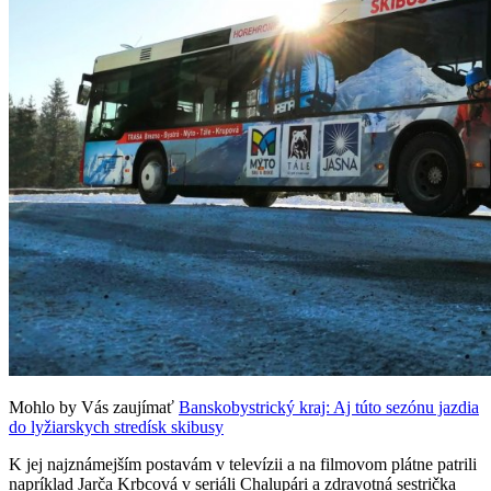
Mohlo by Vás zaujímať
Banskobystrický kraj: Aj túto sezónu jazdia
do lyžiarskych stredísk skibusy
K jej najznámejším postavám v televízii a na filmovom plátne patrili
napríklad Jarča Krbcová v seriáli Chalupári a zdravotná sestrička