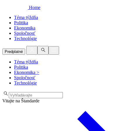
Home
Téma týždňa
Politika
Ekonomika
Spoločnosť
Technológie
Predplatné
Téma týždňa
Politika
Ekonomika
>
Spoločnosť
Technológie
Vitajte na Štandarde