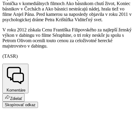
Tonička v komediálnych filmoch Ako básnikom chutí život, Koniec
básnikov v Čechách a Ako básnici nestrácajú nádej, hrala tiež vo
filme Anjel Pána. Pred kamerou sa naposledy objavila v roku 2011 v
psychologickej dráme Petra Krištúfka Viditeľný svet.
V roku 2012 získala Cenu Františka Filipovského za najlepší ženský
výkon v dabingu vo filme Séraphine, o tri roky neskôr ju spolu s
Petrom Olivom ocenili touto cenou za celoživotné herecké
majstrovstvo v dabingu.
(TASR)
Komentáre
Zdielať
Skopírovať odkaz