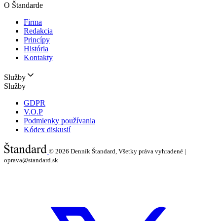
O Štandarde
Firma
Redakcia
Princípy
História
Kontakty
Služby
Služby
GDPR
V.O.P
Podmienky používania
Kódex diskusií
© 2026
Denník Štandard, Všetky práva vyhradené |
oprava@standard.sk