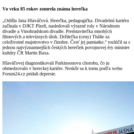
Vo veku 85 rokov zomrela známa herečka
„Odišla Jana Hlaváčová. Herečka, pedagogička. Divadelnú kariéru
začínala v DJKT Plzeň, nasledovali výrazné roly v Národnom
divadle a Vinohradskom divadle. Predstaviteľka mnohých
filmových a televíznych úloh. Držiteľka (ceny) Thálie za
celoživotné majstrovstvo v činohre. Česť jej pamiatke,“ rozlúčil sa s
jednou najvýznamnejších českých herečiek povojnovej éry minister
kultúry ČR Martin Baxa.
Hlaváčovej diagnostikovali Parkinsonovu chorobu, čo ju
obmedzovalo v hereckej kariére. Neskôr sa k tomu podľa webu
Forum24.cz pridali depresie.