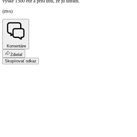
výške 1500 eur a prisľúbil, že ju uhradí.
(rtvs)
Komentáre
Zdielať
Skopírovať odkaz