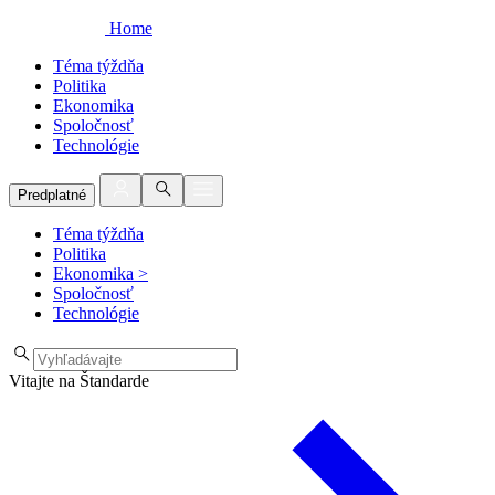
Home
Téma týždňa
Politika
Ekonomika
Spoločnosť
Technológie
Predplatné
Téma týždňa
Politika
Ekonomika
>
Spoločnosť
Technológie
Vitajte na Štandarde