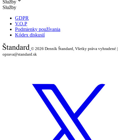
Služby
Služby
GDPR
V.O.P
Podmienky používania
Kódex diskusií
© 2026
Denník Štandard, Všetky práva vyhradené |
oprava@standard.sk