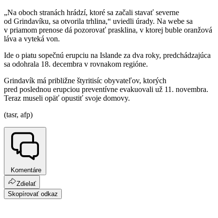
„Na oboch stranách hrádzí, ktoré sa začali stavať severne
od Grindavíku, sa otvorila trhlina,“ uviedli úrady. Na webe sa
v priamom prenose dá pozorovať prasklina, v ktorej buble oranžová
láva a vyteká von.
Ide o piatu sopečnú erupciu na Islande za dva roky, predchádzajúca
sa odohrala 18. decembra v rovnakom regióne.
Grindavík má približne štyritisíc obyvateľov, ktorých
pred poslednou erupciou preventívne evakuovali už 11. novembra.
Teraz museli opäť opustiť svoje domovy.
(tasr, afp)
Komentáre
Zdielať
Skopírovať odkaz