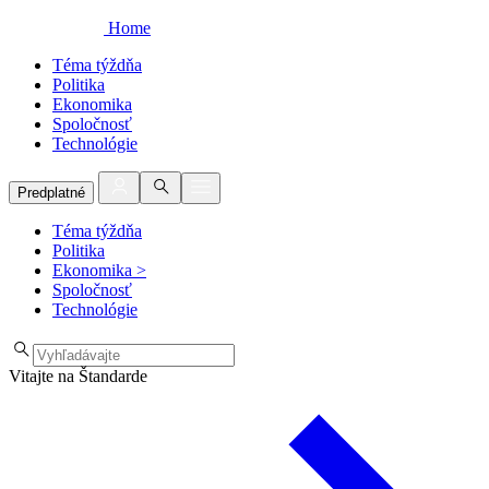
Home
Téma týždňa
Politika
Ekonomika
Spoločnosť
Technológie
Predplatné
Téma týždňa
Politika
Ekonomika
>
Spoločnosť
Technológie
Vitajte na Štandarde