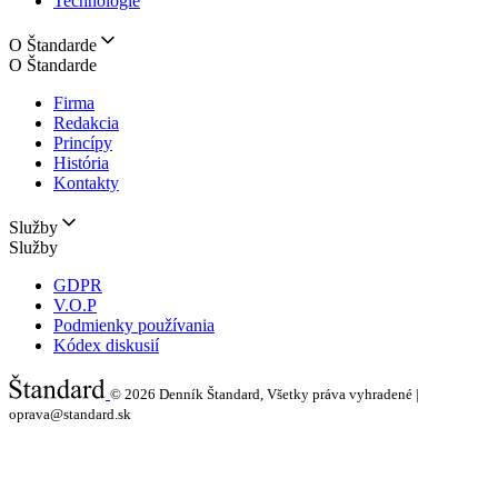
Technológie
O Štandarde
O Štandarde
Firma
Redakcia
Princípy
História
Kontakty
Služby
Služby
GDPR
V.O.P
Podmienky používania
Kódex diskusií
© 2026
Denník Štandard, Všetky práva vyhradené |
oprava@standard.sk