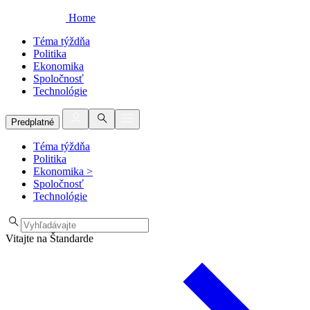
Home
Téma týždňa
Politika
Ekonomika
Spoločnosť
Technológie
Predplatné
Téma týždňa
Politika
Ekonomika
>
Spoločnosť
Technológie
Vitajte na Štandarde