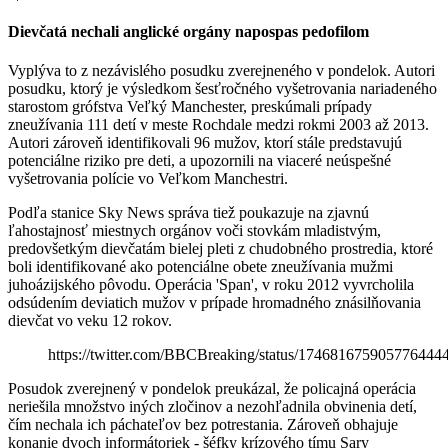
Dievčatá nechali anglické orgány napospas pedofilom
Vyplýva to z nezávislého posudku zverejneného v pondelok. Autori
posudku, ktorý je výsledkom šesťročného vyšetrovania nariadeného
starostom grófstva Veľký Manchester, preskúmali prípady
zneužívania 111 detí v meste Rochdale medzi rokmi 2003 až 2013.
Autori zároveň identifikovali 96 mužov, ktorí stále predstavujú
potenciálne riziko pre deti, a upozornili na viaceré neúspešné
vyšetrovania polície vo Veľkom Manchestri.
Podľa stanice Sky News správa tiež poukazuje na zjavnú
ľahostajnosť miestnych orgánov voči stovkám mladistvým,
predovšetkým dievčatám bielej pleti z chudobného prostredia, ktoré
boli identifikované ako potenciálne obete zneužívania mužmi
juhoázijského pôvodu. Operácia 'Span', v roku 2012 vyvrcholila
odsúdením deviatich mužov v prípade hromadného znásilňovania
dievčat vo veku 12 rokov.
https://twitter.com/BBCBreaking/status/174681675905776444
Posudok zverejnený v pondelok preukázal, že policajná operácia
neriešila množstvo iných zločinov a nezohľadnila obvinenia detí,
čím nechala ich páchateľov bez potrestania. Zároveň obhajuje
konanie dvoch informátoriek - šéfky krízového tímu Sary