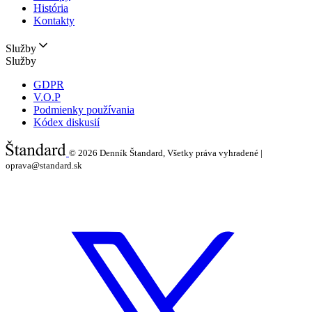
História
Kontakty
Služby
Služby
GDPR
V.O.P
Podmienky používania
Kódex diskusií
© 2026
Denník Štandard, Všetky práva vyhradené |
oprava@standard.sk