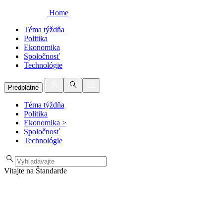
Home
Téma týždňa
Politika
Ekonomika
Spoločnosť
Technológie
Predplatné
Téma týždňa
Politika
Ekonomika
>
Spoločnosť
Technológie
Vitajte na Štandarde