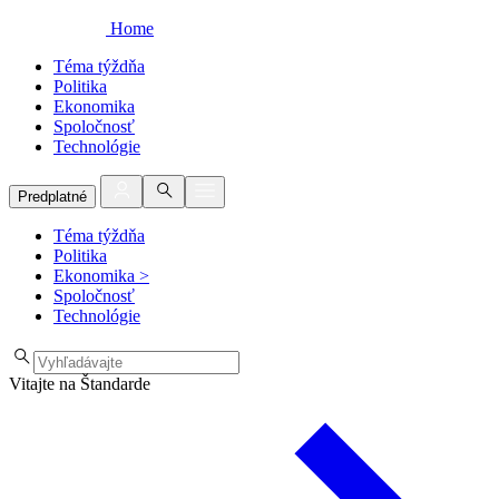
Home
Téma týždňa
Politika
Ekonomika
Spoločnosť
Technológie
Predplatné
Téma týždňa
Politika
Ekonomika
>
Spoločnosť
Technológie
Vitajte na Štandarde