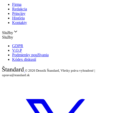
Firma
Redakcia
Princípy
História
Kontakty
Služby
Služby
GDPR
V.O.P
Podmienky používania
Kódex diskusií
© 2026
Denník Štandard, Všetky práva vyhradené |
oprava@standard.sk