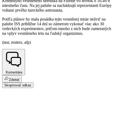
Kennedyho vesmírneho strediska na Floride vo štvrtok o 16.49 h
miestneho času. Na jej palube sa nachádzajú reprezentanti Európy
vrátane prvého tureckého astronauta.
Podľa plánov by mala posádka tejto vesmírnej misie stráviť na
palube ISS približne 14 dní so zámerom vykonať viac ako 30
vedeckých experimentov, pričom mnoho z nich bude zameraných
na vplyv vesmírneho letu na ľudský organizmus.
(tasr, reuters, afp)
Komentáre
Zdielať
Skopírovať odkaz