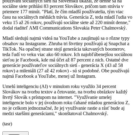
používaní sociálnych sietí na Slovensku ukázal, že denne sa na
sociálne siete prihlási 83 percent Slovákov, pričom tam strávia v
priemere 177 minút. "Platí, že čím mladší používatelia, tým viac
času na sociálnych médiách trávia. Generácia Z, teda mladí ľudia vo
veku 15 až 26 rokov, používajú sociálne siete až 220 minút denne,"
dodal riaditeľ AMI Communications Slovakia Peter Chalmovský.
Mladí sledujú najmä videá na YouTube a zaujímajú sa o rôzne typy
obsahov na Instagrame. Zhruba tri štvrtiny používajú aj Snapchat a
TikTok. Na opačnej strane stojí generácia takzvaných boomerov,
teda ľudí vo veku viac ako 60 rokov. Ich najobľúbenejšou sociálnou
sieťou je Facebook, kde má účet až 87 percent z nich. Ostatné dve
generácie používateľov sociálnych sietí - generácia X (43 až 58
rokov) a mileniáli (27 až 42 rokov) - sú si podobné. Obe používajú
najmä Facebook a YouTube, menej už Instagram.
Umelú inteligenciu (AI) v minulom roku využilo 34 percent
Slovákov na tvorbu textov a četovanie, na tvorbu obrázkov každý
štvrtý Slovák s prístupom na internet. "Využívanie umelej
inteligencie bolo v jej úvodnom roku ťahané mladou generáciou Z,
no je celkom jednoznačné, že jej využívanie rastie a rásť bude aj
medzi staršími generáciami," skonštatoval Chalmovský.
(tasr)