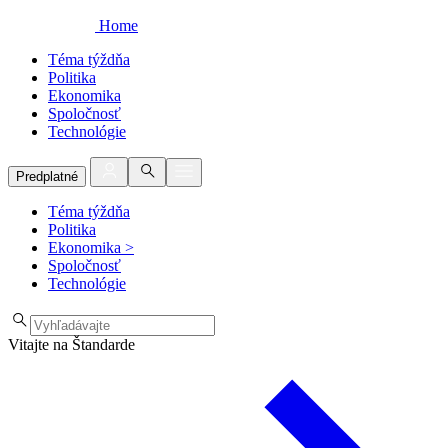
Home
Téma týždňa
Politika
Ekonomika
Spoločnosť
Technológie
Predplatné
Téma týždňa
Politika
Ekonomika
>
Spoločnosť
Technológie
Vitajte na Štandarde