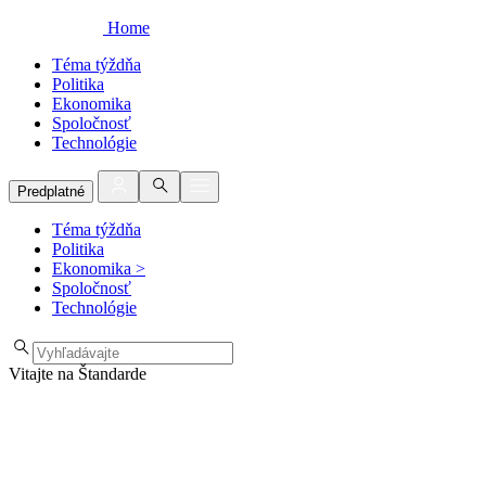
Home
Téma týždňa
Politika
Ekonomika
Spoločnosť
Technológie
Predplatné
Téma týždňa
Politika
Ekonomika
>
Spoločnosť
Technológie
Vitajte na Štandarde