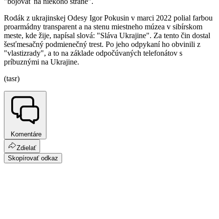
"bojovať na niekoho strane".
Rodák z ukrajinskej Odesy Igor Pokusin v marci 2022 polial farbou
proarmádny transparent a na stenu miestneho múzea v sibírskom
meste, kde žije, napísal slová: "Sláva Ukrajine". Za tento čin dostal
šesťmesačný podmienečný trest. Po jeho odpykaní ho obvinili z
"vlastizrady", a to na základe odpočúvaných telefonátov s
príbuznými na Ukrajine.
(tasr)
Komentáre
Zdielať
Skopírovať odkaz