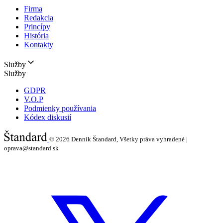
Firma
Redakcia
Princípy
História
Kontakty
Služby
Služby
GDPR
V.O.P
Podmienky používania
Kódex diskusií
© 2026
Denník Štandard, Všetky práva vyhradené |
oprava@standard.sk