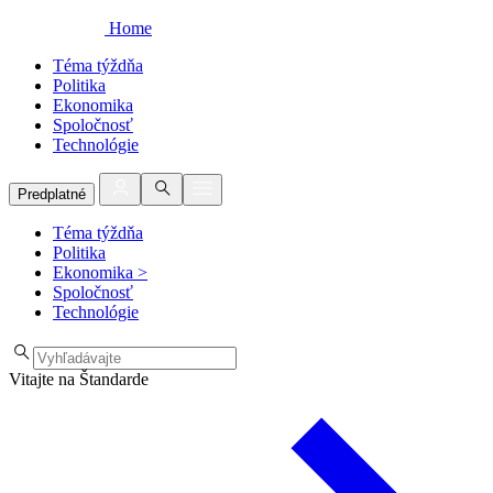
Home
Téma týždňa
Politika
Ekonomika
Spoločnosť
Technológie
Predplatné
Téma týždňa
Politika
Ekonomika
>
Spoločnosť
Technológie
Vitajte na Štandarde