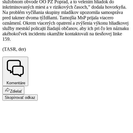
služobnom obvode OO PZ Poprad, a to velením hliadok do
inkriminovaných miest a v rizikových časoch," dodala hovorkyňa.
Na problém vyčíňania skupiny mladíkov upozornila samospráva
pred takmer dvoma týždňami. Tamojšia MsP prijala viacero
oznámení. Okrem viacerých opatrení a zvýšenia výkonu hliadkovej
služby mestskí policajti žiadajú občanov, aby ich pri čo len náznaku
akéhokoľvek incidentu okamžite kontaktovali na tiesňovej linke
159.
(TASR, der)
Komentáre
Zdielať
Skopírovať odkaz