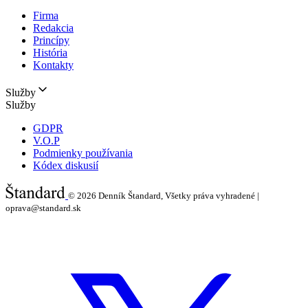
Firma
Redakcia
Princípy
História
Kontakty
Služby
Služby
GDPR
V.O.P
Podmienky používania
Kódex diskusií
© 2026
Denník Štandard, Všetky práva vyhradené |
oprava@standard.sk