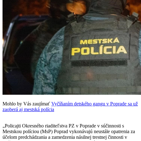
Mohlo by Vás zaujímať
Vyčíňaním detského gangu v Poprade sa už
zaoberá aj mestská polícia
„Policajti Okresného riaditeľstva PZ v Poprade v súčinnosti s
Mestskou políciou (MsP) Poprad vykonávajú neustále opatrenia za
účelom predchádzania a zamedzenia násilnej trestnej činnosti v