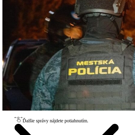
Ďalšie správy nájdete potiahnutím.