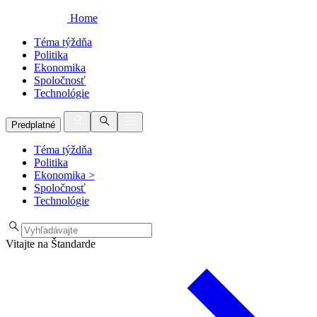
Home
Téma týždňa
Politika
Ekonomika
Spoločnosť
Technológie
Predplatné
Téma týždňa
Politika
Ekonomika
>
Spoločnosť
Technológie
Vitajte na Štandarde