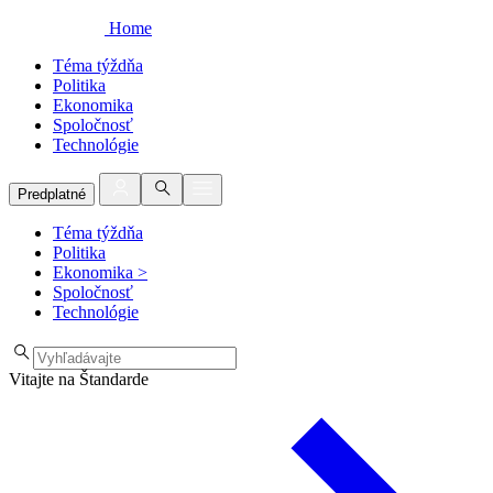
Home
Téma týždňa
Politika
Ekonomika
Spoločnosť
Technológie
Predplatné
Téma týždňa
Politika
Ekonomika
>
Spoločnosť
Technológie
Vitajte na Štandarde