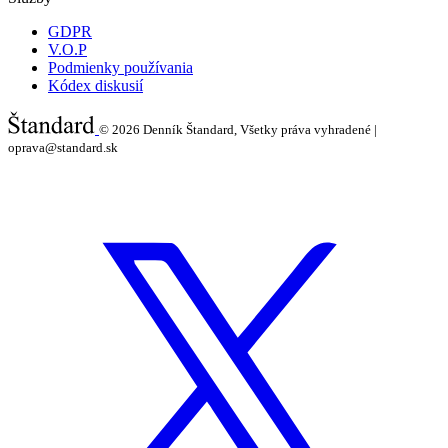
GDPR
V.O.P
Podmienky používania
Kódex diskusií
© 2026
Denník Štandard, Všetky práva vyhradené |
oprava@standard.sk