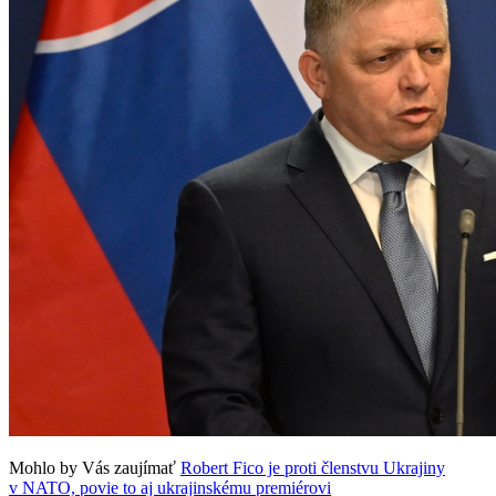
Mohlo by Vás zaujímať
Robert Fico je proti členstvu Ukrajiny
v NATO, povie to aj ukrajinskému premiérovi