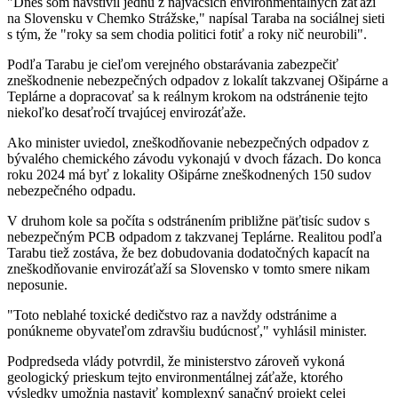
"Dnes som navštívil jednu z najväčších environmentálnych záťaží
na Slovensku v Chemko Strážske," napísal Taraba na sociálnej sieti
s tým, že "roky sa sem chodia politici fotiť a roky nič neurobili".
Podľa Tarabu je cieľom verejného obstarávania zabezpečiť
zneškodnenie nebezpečných odpadov z lokalít takzvanej Ošipárne a
Teplárne a dopracovať sa k reálnym krokom na odstránenie tejto
niekoľko desaťročí trvajúcej envirozáťaže.
Ako minister uviedol, zneškodňovanie nebezpečných odpadov z
bývalého chemického závodu vykonajú v dvoch fázach. Do konca
roku 2024 má byť z lokality Ošipárne zneškodnených 150 sudov
nebezpečného odpadu.
V druhom kole sa počíta s odstránením približne päťtisíc sudov s
nebezpečným PCB odpadom z takzvanej Teplárne. Realitou podľa
Tarabu tiež zostáva, že bez dobudovania dodatočných kapacít na
zneškodňovanie envirozáťaží sa Slovensko v tomto smere nikam
neposunie.
"Toto neblahé toxické dedičstvo raz a navždy odstránime a
ponúkneme obyvateľom zdravšiu budúcnosť," vyhlásil minister.
Podpredseda vlády potvrdil, že ministerstvo zároveň vykoná
geologický prieskum tejto environmentálnej záťaže, ktorého
výsledky umožnia nastaviť komplexný sanačný projekt celej