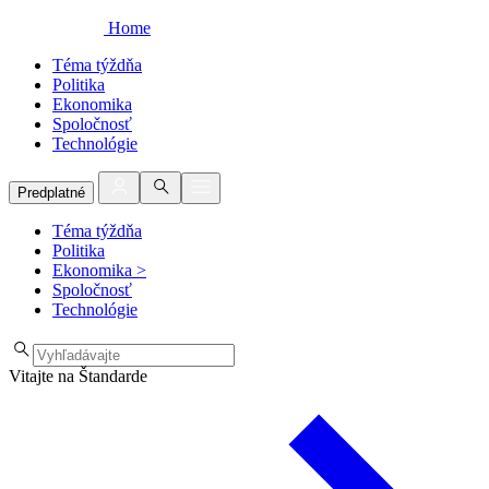
Home
Téma týždňa
Politika
Ekonomika
Spoločnosť
Technológie
Predplatné
Téma týždňa
Politika
Ekonomika
>
Spoločnosť
Technológie
Vitajte na Štandarde