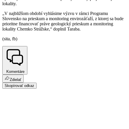
lokality.
„V najbližšom období vyhlásime výzvu v rámci Programu
Slovensko na prieskum a monitoring envirozáťaží, z ktorej sa bude
prioritne financovať práve geologický prieskum a monitoring
lokality Chemko Strážske,“ doplnil Taraba.
(sita, fb)
Komentáre
Zdielať
Skopírovať odkaz