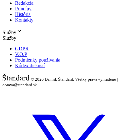
Redakcia
Princípy
História
Kontakty
Služby
Služby
GDPR
V.O.P
Podmienky používania
Kódex diskusií
© 2026
Denník Štandard, Všetky práva vyhradené |
oprava@standard.sk