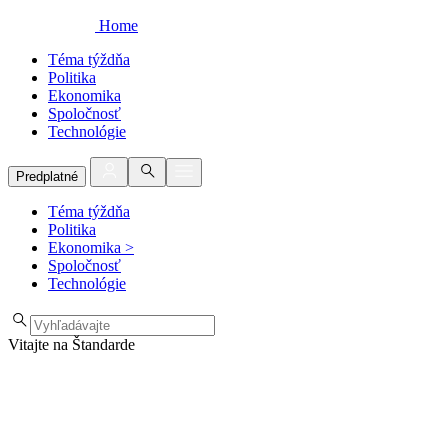
Home
Téma týždňa
Politika
Ekonomika
Spoločnosť
Technológie
Predplatné
Téma týždňa
Politika
Ekonomika
>
Spoločnosť
Technológie
Vitajte na Štandarde