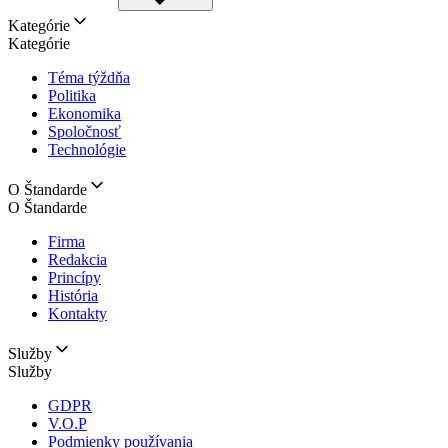
Kategórie
Kategórie
Téma týždňa
Politika
Ekonomika
Spoločnosť
Technológie
O Štandarde
O Štandarde
Firma
Redakcia
Princípy
História
Kontakty
Služby
Služby
GDPR
V.O.P
Podmienky používania