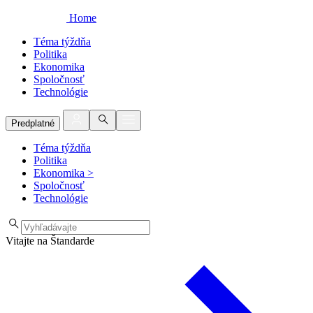
Home
Téma týždňa
Politika
Ekonomika
Spoločnosť
Technológie
Predplatné
Téma týždňa
Politika
Ekonomika
>
Spoločnosť
Technológie
Vitajte na Štandarde