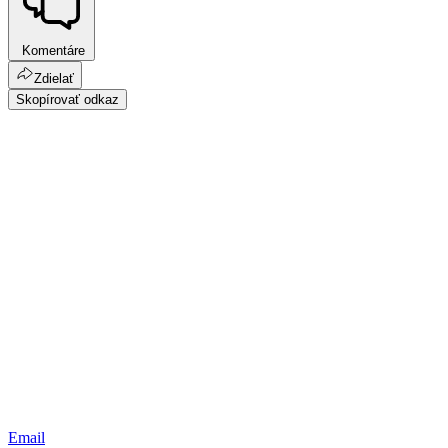
Komentáre
Zdielať
Skopírovať odkaz
Email