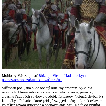
Mohlo by Vás zaujímať
Bitka pri Viedni. Nad tureckým
polmesiacom sa začali sťahovať mračná
Súčasťou podujatia bude bohatý kultúrny program. Vystúpia
miestne folklórne súbory prinášajúce tradičné tance, pesničky
a pásmo ľudových zvykov z obdobia fašiangov. Nebudú chýbať FS
Kukučky a Poltarica, ktoré pridajú svoj jedinečný kolorit k oslavám
vo fašiangovom sprievode a pochovávanie basy. Na úvod vystúpi