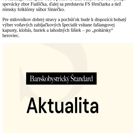
spevácky zbor Fialôčka, ďalej sa predstavia FS Hrnčiarka a tiež
rómsky folklórny súbor Slniečko.
Pre milovníkov dobrej stravy a pochúťok bude k dispozícii bohatý
výber voňavých zabíjačkových špecialít vrátane fašiangovej
kapusty, klobás, huriek a lahodných šišiek – po „poltársky“
heroviec.