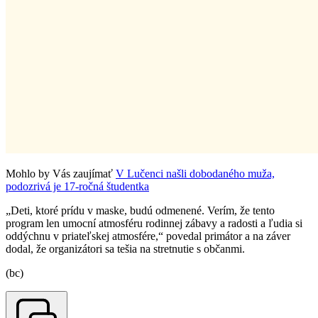
Mohlo by Vás zaujímať
V Lučenci našli dobodaného muža,
podozrivá je 17-ročná študentka
„Deti, ktoré prídu v maske, budú odmenené. Verím, že tento
program len umocní atmosféru rodinnej zábavy a radosti a ľudia si
oddýchnu v priateľskej atmosfére,“ povedal primátor a na záver
dodal, že organizátori sa tešia na stretnutie s občanmi.
(bc)