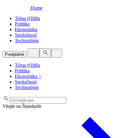
Home
Téma týždňa
Politika
Ekonomika
Spoločnosť
Technológie
Predplatné
Téma týždňa
Politika
Ekonomika
>
Spoločnosť
Technológie
Vitajte na Štandarde