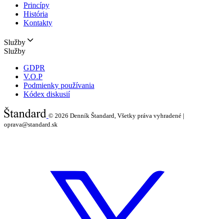
Princípy
História
Kontakty
Služby
Služby
GDPR
V.O.P
Podmienky používania
Kódex diskusií
© 2026
Denník Štandard, Všetky práva vyhradené |
oprava@standard.sk