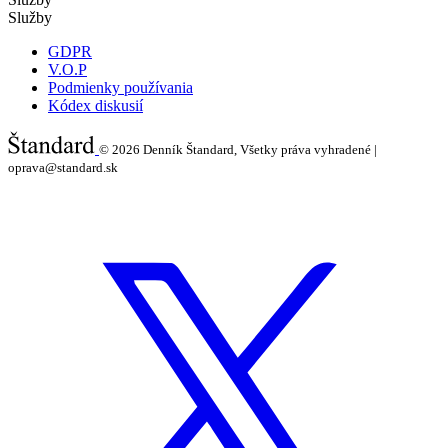
Služby
GDPR
V.O.P
Podmienky používania
Kódex diskusií
© 2026
Denník Štandard, Všetky práva vyhradené |
oprava@standard.sk