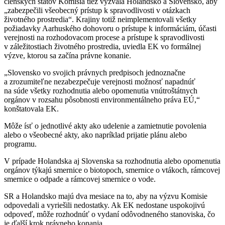
členských štátov Komisia tiež vyzvala Holandsko a Slovensko, aby
„zabezpečili všeobecný prístup k spravodlivosti v otázkach
životného prostredia“. Krajiny totiž neimplementovali všetky
požiadavky Aarhuského dohovoru o prístupe k informáciám, účasti
verejnosti na rozhodovacom procese a prístupe k spravodlivosti
v záležitostiach životného prostredia, uviedla EK vo formálnej
výzve, ktorou sa začína právne konanie.
„Slovensko vo svojich právnych predpisoch jednoznačne
a zrozumiteľne nezabezpečuje verejnosti možnosť napadnúť
na súde všetky rozhodnutia alebo opomenutia vnútroštátnych
orgánov v rozsahu pôsobnosti environmentálneho práva EÚ,“
konštatovala EK.
Môže ísť o jednotlivé akty ako udelenie a zamietnutie povolenia
alebo o všeobecné akty, ako napríklad prijatie plánu alebo
programu.
V prípade Holandska aj Slovenska sa rozhodnutia alebo opomenutia
orgánov týkajú smernice o biotopoch, smernice o vtákoch, rámcovej
smernice o odpade a rámcovej smernice o vode.
SR a Holandsko majú dva mesiace na to, aby na výzvu Komisie
odpovedali a vyriešili nedostatky. Ak EK nedostane uspokojivú
odpoveď, môže rozhodnúť o vydaní odôvodneného stanoviska, čo
je ďalší krok právneho konania.