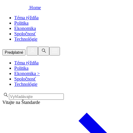
Home
Téma týždňa
Politika
Ekonomika
Spoločnosť
Technológie
Predplatné
Téma týždňa
Politika
Ekonomika
>
Spoločnosť
Technológie
Vitajte na Štandarde