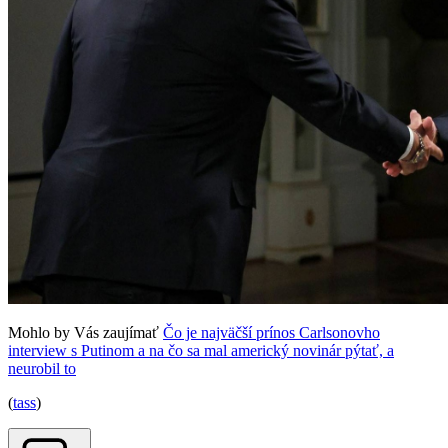
Mohlo by Vás zaujímať
Čo je najväčší prínos Carlsonovho
interview s Putinom a na čo sa mal americký novinár pýtať, a
neurobil to
(
tass
)