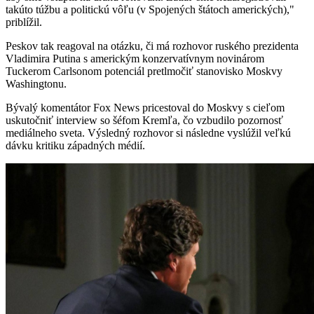
takúto túžbu a politickú vôľu (v Spojených štátoch amerických),"
priblížil.
Peskov tak reagoval na otázku, či má rozhovor ruského prezidenta
Vladimira Putina s americkým konzervatívnym novinárom
Tuckerom Carlsonom potenciál pretlmočiť stanovisko Moskvy
Washingtonu.
Bývalý komentátor Fox News pricestoval do Moskvy s cieľom
uskutočniť interview so šéfom Kremľa, čo vzbudilo pozornosť
mediálneho sveta. Výsledný rozhovor si následne vyslúžil veľkú
dávku kritiku západných médií.