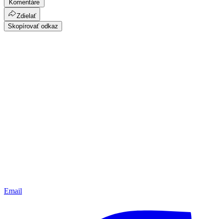
Komentáre
Zdielať
Skopírovať odkaz
Email