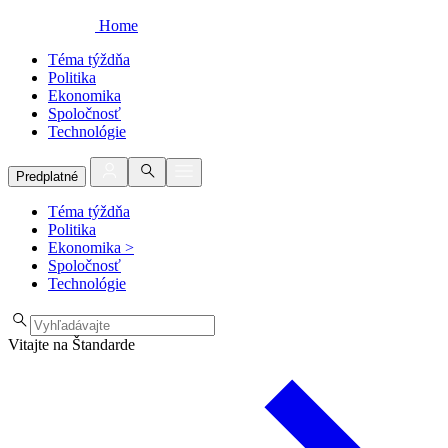
Home
Téma týždňa
Politika
Ekonomika
Spoločnosť
Technológie
Predplatné
Téma týždňa
Politika
Ekonomika
>
Spoločnosť
Technológie
Vitajte na Štandarde