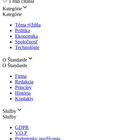
1 min čítania
Kategórie
Kategórie
Téma týždňa
Politika
Ekonomika
Spoločnosť
Technológie
O Štandarde
O Štandarde
Firma
Redakcia
Princípy
História
Kontakty
Služby
Služby
GDPR
V.O.P
Podmienky používania