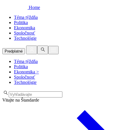
Home
Téma týždňa
Politika
Ekonomika
Spoločnosť
Technológie
Predplatné
Téma týždňa
Politika
Ekonomika
>
Spoločnosť
Technológie
Vitajte na Štandarde