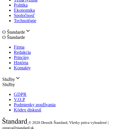
Politika
Ekonomika
Spoločnosť
Technológie
O Štandarde
O Štandarde
Firma
Redakcia
Princípy
História
Kontakty
Služby
Služby
GDPR
V.O.P
Podmienky používania
Kódex diskusií
© 2026
Denník Štandard, Všetky práva vyhradené |
oprava@standard.sk