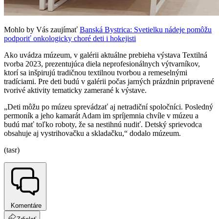
Mohlo by Vás zaujímať
Banská Bystrica: Svetielku nádeje pomôžu
podporiť onkologicky choré deti i hokejisti
Ako uvádza múzeum, v galérii aktuálne prebieha výstava Textilná
tvorba 2023, prezentujúca diela neprofesionálnych výtvarníkov,
ktorí sa inšpirujú tradičnou textilnou tvorbou a remeselnými
tradíciami. Pre deti budú v galérii počas jarných prázdnin pripravené
tvorivé aktivity tematicky zamerané k výstave.
„Deti môžu po múzeu sprevádzať aj netradiční spoločníci. Posledný
permoník a jeho kamarát Adam im spríjemnia chvíle v múzeu a
budú mať toľko roboty, že sa nestihnú nudiť. Detský sprievodca
obsahuje aj vystrihovačku a skladačku,“ dodalo múzeum.
(tasr)
Komentáre