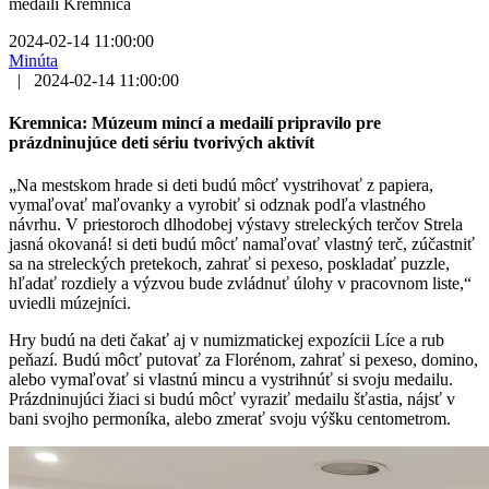
medailí Kremnica
2024-02-14 11:00:00
Minúta
|
2024-02-14 11:00:00
Kremnica: Múzeum mincí a medailí pripravilo pre
prázdninujúce deti sériu tvorivých aktivít
„Na mestskom hrade si deti budú môcť vystrihovať z papiera,
vymaľovať maľovanky a vyrobiť si odznak podľa vlastného
návrhu. V priestoroch dlhodobej výstavy streleckých terčov Strela
jasná okovaná! si deti budú môcť namaľovať vlastný terč, zúčastniť
sa na streleckých pretekoch, zahrať si pexeso, poskladať puzzle,
hľadať rozdiely a výzvou bude zvládnuť úlohy v pracovnom liste,“
uviedli múzejníci.
Hry budú na deti čakať aj v numizmatickej expozícii Líce a rub
peňazí. Budú môcť putovať za Florénom, zahrať si pexeso, domino,
alebo vymaľovať si vlastnú mincu a vystrihnúť si svoju medailu.
Prázdninujúci žiaci si budú môcť vyraziť medailu šťastia, nájsť v
bani svojho permoníka, alebo zmerať svoju výšku centometrom.