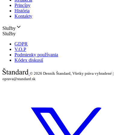
Princípy
História
Kontakty
Služby
Služby
GDPR
V.O.P
Podmienky používania
Kódex diskusií
© 2026
Denník Štandard, Všetky práva vyhradené |
oprava@standard.sk