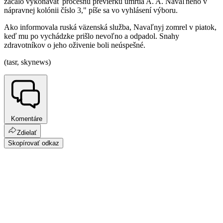
začalo vykonávať procesnú previerku úmrtia A. A. Navaľného v
nápravnej kolónii číslo 3," píše sa vo vyhlásení výboru.
Ako informovala ruská väzenská služba, Navaľnyj zomrel v piatok,
keď mu po vychádzke prišlo nevoľno a odpadol. Snahy
zdravotníkov o jeho oživenie boli neúspešné.
(tasr, skynews)
Komentáre
Zdielať
Skopírovať odkaz