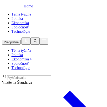
Home
Téma týždňa
Politika
Ekonomika
Spoločnosť
Technológie
Predplatné
Téma týždňa
Politika
Ekonomika
>
Spoločnosť
Technológie
Vitajte na Štandarde