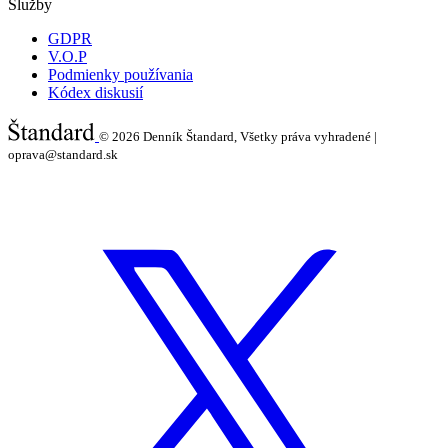
Služby
GDPR
V.O.P
Podmienky používania
Kódex diskusií
© 2026
Denník Štandard, Všetky práva vyhradené |
oprava@standard.sk