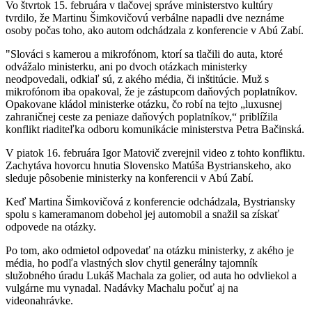
Vo štvrtok 15. februára v tlačovej správe ministerstvo kultúry
tvrdilo, že Martinu Šimkovičovú verbálne napadli dve neznáme
osoby počas toho, ako autom odchádzala z konferencie v Abú Zabí.
"Slováci s kamerou a mikrofónom, ktorí sa tlačili do auta, ktoré
odvážalo ministerku, ani po dvoch otázkach ministerky
neodpovedali, odkiaľ sú, z akého média, či inštitúcie. Muž s
mikrofónom iba opakoval, že je zástupcom daňových poplatníkov.
Opakovane kládol ministerke otázku, čo robí na tejto „luxusnej
zahraničnej ceste za peniaze daňových poplatníkov,“ priblížila
konflikt riaditeľka odboru komunikácie ministerstva Petra Bačinská.
V piatok 16. februára Igor Matovič zverejnil video z tohto konfliktu.
Zachytáva hovorcu hnutia Slovensko Matúša Bystrianskeho, ako
sleduje pôsobenie ministerky na konferencii v Abú Zabí.
Keď Martina Šimkovičová z konferencie odchádzala, Bystriansky
spolu s kameramanom dobehol jej automobil a snažil sa získať
odpovede na otázky.
Po tom, ako odmietol odpovedať na otázku ministerky, z akého je
média, ho podľa vlastných slov chytil generálny tajomník
služobného úradu Lukáš Machala za golier, od auta ho odvliekol a
vulgárne mu vynadal. Nadávky Machalu počuť aj na
videonahrávke.