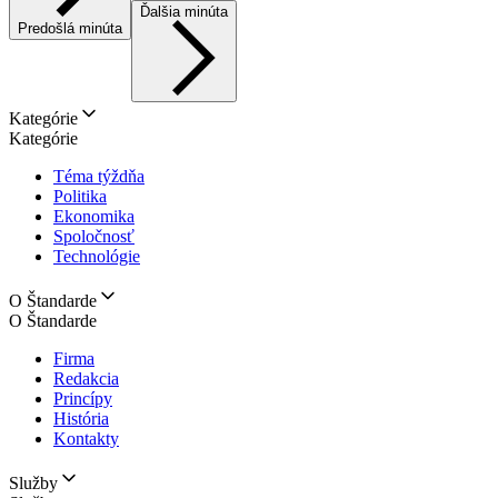
Ďalšia minúta
Predošlá minúta
Kategórie
Kategórie
Téma týždňa
Politika
Ekonomika
Spoločnosť
Technológie
O Štandarde
O Štandarde
Firma
Redakcia
Princípy
História
Kontakty
Služby