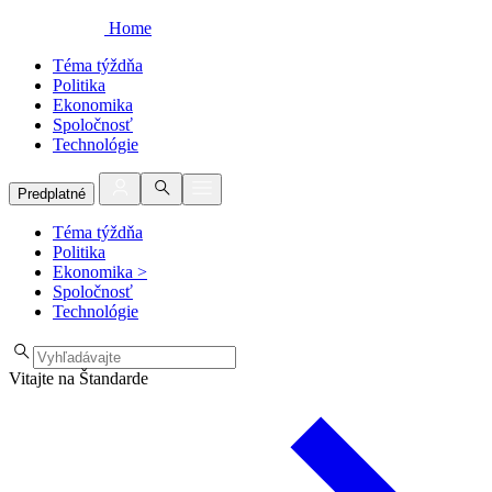
Home
Téma týždňa
Politika
Ekonomika
Spoločnosť
Technológie
Predplatné
Téma týždňa
Politika
Ekonomika
>
Spoločnosť
Technológie
Vitajte na Štandarde