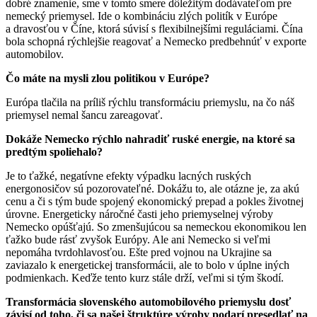
dobré znamenie, sme v tomto smere dôležitým dodávateľom pre
nemecký priemysel. Ide o kombináciu zlých politík v Európe
a dravosťou v Číne, ktorá súvisí s flexibilnejšími reguláciami. Čína
bola schopná rýchlejšie reagovať a Nemecko predbehnúť v exporte
automobilov.
Čo máte na mysli zlou politikou v Európe?
Európa tlačila na príliš rýchlu transformáciu priemyslu, na čo náš
priemysel nemal šancu zareagovať.
Dokáže Nemecko rýchlo nahradiť ruské energie, na ktoré sa
predtým spoliehalo?
Je to ťažké, negatívne efekty výpadku lacných ruských
energonosičov sú pozorovateľné. Dokážu to, ale otázne je, za akú
cenu a či s tým bude spojený ekonomický prepad a pokles životnej
úrovne. Energeticky náročné časti jeho priemyselnej výroby
Nemecko opúšťajú. So zmenšujúcou sa nemeckou ekonomikou len
ťažko bude rásť zvyšok Európy. Ale ani Nemecko si veľmi
nepomáha tvrdohlavosťou. Ešte pred vojnou na Ukrajine sa
zaviazalo k energetickej transformácii, ale to bolo v úplne iných
podmienkach. Keďže tento kurz stále drží, veľmi si tým škodí.
Transformácia slovenského automobilového priemyslu dosť
závisí od toho, či sa našej štruktúre výroby podarí presedlať na