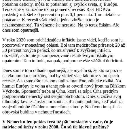
potiahnu deficity, môže to potiahnuť aj zvyšok sveta, aj Európu.
Teraz sme v Eurozóne už na pomedzí recesie. Rast HDP za
posledný rok šiel z 0 percent do plus 0,1 percenta. Tam niekde sa
potácame. K recesii však chýba jedna zložka, a tou je
nezamestnanosť. Tá výraznejšie nerastie. Na to teraz čakám. Ale
dnes som opatrnejší.
V roku 2020 som prichádzajúcu infláciu jasne videl, keďže som ju
pozoroval v monetárnej oblasti. Bol tam medziročne prírastok 20 až
30 percent nových peňazí, čo musí viesť k zvýšenej inflácii,
obzvlášť, ak to nie je kompenzované reštriktívnym fiškálnym
opatrením. Tam to bolo, naopak, podporené ešte väčšími deficitmi.
Dnes som v tom odhade opatrnejší, ale myslím si, že kto sa pozrie
na ekonomiku eurozóny, mal by vidieť viac faktorov v prospech
recesie. A to sme ešte nespomenuli zahraničnopolitické riziká. Na
hranici Európy je vojna a tento rok sa otvoril nový front na Blízkom
Východe. Spomenúť treba aj Čínu, ktorá sa trápi. Čína predtým
podporovala nemecký rast svojím obchodom. Dnes si zažíva svoj
dlhodobý keynesiánsky horizont a spľasnutie bubliny, keď platí za
svoje dlhodobé fiškálne a monetárne stimuly. Nedávno im spľasla
obrovská bublina v nehnuteľnostiach.
V Nemecku ten pokles trvá už päť mesiacov v rade, čo je
najviac od krízy v roku 2008. Čo sú tie hlavné príčiny?