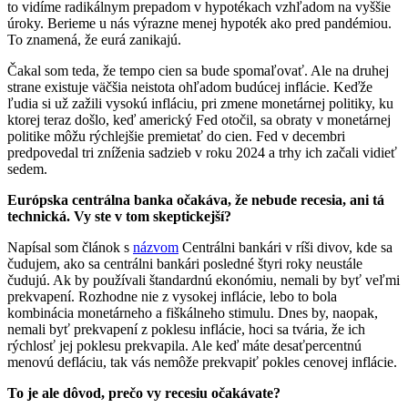
to vidíme radikálnym prepadom v hypotékach vzhľadom na vyššie
úroky. Berieme u nás výrazne menej hypoték ako pred pandémiou.
To znamená, že eurá zanikajú.
Čakal som teda, že tempo cien sa bude spomaľovať. Ale na druhej
strane existuje väčšia neistota ohľadom budúcej inflácie. Keďže
ľudia si už zažili vysokú infláciu, pri zmene monetárnej politiky, ku
ktorej teraz došlo, keď americký Fed otočil, sa obraty v monetárnej
politike môžu rýchlejšie premietať do cien. Fed v decembri
predpovedal tri zníženia sadzieb v roku 2024 a trhy ich začali vidieť
sedem.
Európska centrálna banka očakáva, že nebude recesia, ani tá
technická. Vy ste v tom skeptickejší?
Napísal som článok s
názvom
Centrálni bankári v ríši divov, kde sa
čudujem, ako sa centrálni bankári posledné štyri roky neustále
čudujú. Ak by používali štandardnú ekonómiu, nemali by byť veľmi
prekvapení. Rozhodne nie z vysokej inflácie, lebo to bola
kombinácia monetárneho a fiškálneho stimulu. Dnes by, naopak,
nemali byť prekvapení z poklesu inflácie, hoci sa tvária, že ich
rýchlosť jej poklesu prekvapila. Ale keď máte desaťpercentnú
menovú defláciu, tak vás nemôže prekvapiť pokles cenovej inflácie.
To je ale dôvod, prečo vy recesiu očakávate?