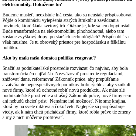
elektromobily. Dokážeme to?
Budeme musieť, neexistuje iná cesta, ako sa neustále prispôsobovať.
Pôjde o kombináciu vylepšenia starých štruktúr a zavádzania
noviniek, ktoré žiada svetový trh. Otázne je, kde sa ten dopyt ustáli.
Bude transformácia na elektromobilitu plnohodnotná, alebo tam
zostane zvyškový dopyt po starších technológiách? Prispôsobiť sa
však musíme. Je tu obrovský priestor pre hospodársku a fiškálnu
politiku.
Ako by mala naša domáca politika reagovať?
Snažiť sa podnikateľské prostredie rozviazať čo najviac, aby bola
transformácia čo najľahšia. Nezväzovať prostredie reguláciami,
znižovať dane, reformovať Zákonník práce, aby prepúšťanie
a zatváranie neperspektívnych podnikov bolo rýchle a aby vznikali
nové firmy, ktoré sú ochotné robiť novú produkciu. Ak máte zlé
podnikateľské prostredie a strašný Zákonník práce, nové firmy sem
ani nebudú chcieť prísť. Nemáme inú možnosť. Nie sme krajina,
ktorá by na svete diktovala čokoľvek. Najlepšie sa prispôsobuje
vtedy, ak k nám chcú prichádzať firmy, ktoré robia práve tie zmeny
a my z nich môžeme profitovať.