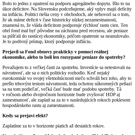
Bolo to jedno z opatrení na podporu agregátneho dopytu. Išlo to na
úkor deficitov. Na Slovensku podceňujeme, aký vplyv majú deficity
na infláciu. Politici riešia ceny v obchodoch, ale nehovorí sa o tom,
že ak máme deficit v čase historicky nízkej nezamestnanosti,
znamená to, že vláda deficitom podporuje rýchlosť rastu cien. Ten
obrí fond mal byť pôvodne na záchranu pred recesiou, ale peniaze
sa púšťali do rastúcej ekonomiky, pričom opatrenie sa neanulovalo.
Je to podivný prístup, ktorý podporuje infláciu.
Prejavil sa Fond obnovy prakticky v pomoci reálnej
ekonomike, alebo to boli len rozsypané peniaze do spotreby?
Považujem to z veľkej časti za spotrebu. Investície sa netestovali na
návratnosť, ale sa o nich politicky rozhodlo. Keď nejaký
eurokomisár vo svojej všemohúcnosti niečo schváli bez toho, aby to
prešlo trhovým testom návratnosti, teda ochotou súkromných peňazí
sa na tom podieľať, veľká časť bude mať podobu spotreby. Tá
v ročnom alebo dvojročnom horizonte bude zvyšovať HDP aj
zamestnanosť, ale zaplatí sa za to v nasledujúcich rokoch poklesom
hospodárskeho rastu aj zamestnanosti.
Kedy sa prejaví efekt?
Zaplatíme za to v horizonte piatich až desiatich rokov.