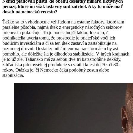
Nemci plánovali pustiť do obehu desiatky miliárd fiktívnych
peňazí, ktoré im však ústavný súd zatrhol. Aký to môže mať
dosah na nemeckú recesiu?
Ťažko sa to vyhodnocuje vzhľadom na ostatné faktory, ktoré tam
paralelne pôsobia, najmä útek z energeticky náročných sektorov
priemyslu pokračuje. To je podstatnejší faktor. Ide o to, či
podnikatelia uveria tomu, že prostredie je priateľské voči ich
budúcim investíciám a či sa ten útek zastaví a zastabilizuje na
rozumnej úrovni. Desiatky miliárd eur na transformáciu by asi
pomohlo, ale dôležitejšia je dlhodobá stabilizácia. V iných krajinách
je to už zlé. Taliansko má za sebou dve-tri katastrofálne dekády,
z hľadiska priemyselnej produkcie sa vrátili kdesi do 70. či 80.
rokov. Otázka je, či Nemecko čaká podobný zosun alebo
stabilizácia.