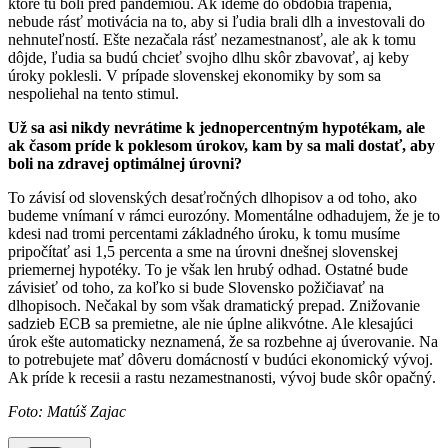
ktoré tu boli pred pandémiou. Ak ideme do obdobia trápenia,
nebude rásť motivácia na to, aby si ľudia brali dlh a investovali do
nehnuteľností. Ešte nezačala rásť nezamestnanosť, ale ak k tomu
dôjde, ľudia sa budú chcieť svojho dlhu skôr zbavovať, aj keby
úroky poklesli. V prípade slovenskej ekonomiky by som sa
nespoliehal na tento stimul.
Už sa asi nikdy nevrátime k jednopercentným hypotékam, ale
ak časom príde k poklesom úrokov, kam by sa mali dostať, aby
boli na zdravej optimálnej úrovni?
To závisí od slovenských desaťročných dlhopisov a od toho, ako
budeme vnímaní v rámci eurozóny. Momentálne odhadujem, že je to
kdesi nad tromi percentami základného úroku, k tomu musíme
pripočítať asi 1,5 percenta a sme na úrovni dnešnej slovenskej
priemernej hypotéky. To je však len hrubý odhad. Ostatné bude
závisieť od toho, za koľko si bude Slovensko požičiavať na
dlhopisoch. Nečakal by som však dramatický prepad. Znižovanie
sadzieb ECB sa premietne, ale nie úplne alikvótne. Ale klesajúci
úrok ešte automaticky neznamená, že sa rozbehne aj úverovanie. Na
to potrebujete mať dôveru domácností v budúci ekonomický vývoj.
Ak príde k recesii a rastu nezamestnanosti, vývoj bude skôr opačný.
Foto: Matúš Zajac