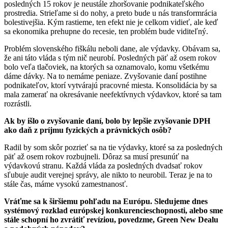
posledných 15 rokov je neustále zhoršovanie podnikateľského
prostredia. Strieľame si do nohy, a preto bude u nás transformrácia
bolestivejšia. Kým rastieme, ten efekt nie je celkom vidieť, ale keď
sa ekonomika prehupne do recesie, ten problém bude viditeľný.
Problém slovenského fiškálu neboli dane, ale výdavky. Obávam sa,
že ani táto vláda s tým nič neurobí. Posledných päť až osem rokov
bolo veľa tlačoviek, na ktorých sa oznamovalo, komu všetkému
dáme dávky. Na to nemáme peniaze. Zvyšovanie daní postihne
podnikateľov, ktorí vytvárajú pracovné miesta. Konsolidácia by sa
mala zamerať na okresávanie neefektívnych výdavkov, ktoré sa tam
rozrástli.
Ak by išlo o zvyšovanie daní, bolo by lepšie zvyšovanie DPH
ako daň z príjmu fyzických a právnických osôb?
Radil by som skôr pozrieť sa na tie výdavky, ktoré sa za posledných
päť až osem rokov rozbujneli. Dôraz sa musí presunúť na
výdavkovú stranu. Každá vláda za posledných dvadsať rokov
sľubuje audit verejnej správy, ale nikto to neurobil. Teraz je na to
stále čas, máme vysokú zamestnanosť.
Vráťme sa k širšiemu pohľadu na Európu. Sledujeme dnes
systémový rozklad európskej konkurencieschopnosti, alebo sme
stále schopní ho zvrátiť revíziou, povedzme, Green New Dealu