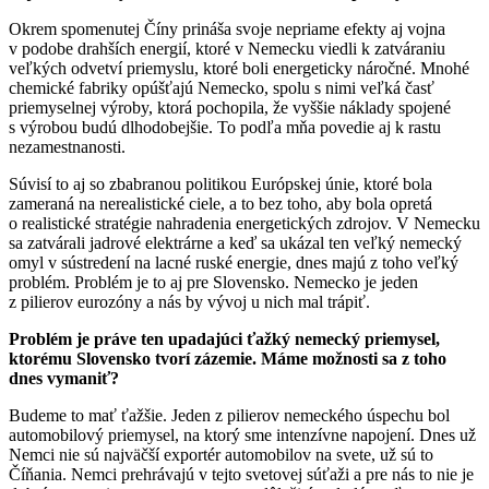
Okrem spomenutej Číny prináša svoje nepriame efekty aj vojna
v podobe drahších energií, ktoré v Nemecku viedli k zatváraniu
veľkých odvetví priemyslu, ktoré boli energeticky náročné. Mnohé
chemické fabriky opúšťajú Nemecko, spolu s nimi veľká časť
priemyselnej výroby, ktorá pochopila, že vyššie náklady spojené
s výrobou budú dlhodobejšie. To podľa mňa povedie aj k rastu
nezamestnanosti.
Súvisí to aj so zbabranou politikou Európskej únie, ktoré bola
zameraná na nerealistické ciele, a to bez toho, aby bola opretá
o realistické stratégie nahradenia energetických zdrojov. V Nemecku
sa zatvárali jadrové elektrárne a keď sa ukázal ten veľký nemecký
omyl v sústredení na lacné ruské energie, dnes majú z toho veľký
problém. Problém je to aj pre Slovensko. Nemecko je jeden
z pilierov eurozóny a nás by vývoj u nich mal trápiť.
Problém je práve ten upadajúci ťažký nemecký priemysel,
ktorému Slovensko tvorí zázemie. Máme možnosti sa z toho
dnes vymaniť?
Budeme to mať ťažšie. Jeden z pilierov nemeckého úspechu bol
automobilový priemysel, na ktorý sme intenzívne napojení. Dnes už
Nemci nie sú najväčší exportér automobilov na svete, už sú to
Číňania. Nemci prehrávajú v tejto svetovej súťaži a pre nás to nie je