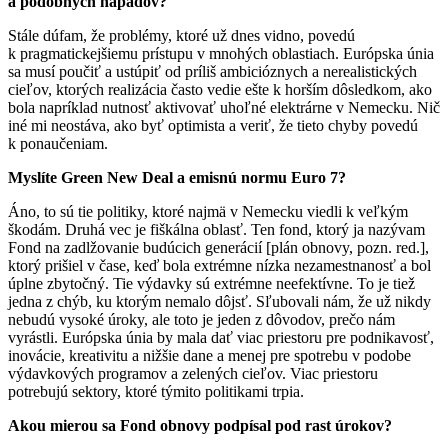
a podobných nápadov?
Stále dúfam, že problémy, ktoré už dnes vidno, povedú
k pragmatickejšiemu prístupu v mnohých oblastiach. Európska únia
sa musí poučiť a ustúpiť od príliš ambicióznych a nerealistických
cieľov, ktorých realizácia často vedie ešte k horším dôsledkom, ako
bola napríklad nutnosť aktivovať uhoľné elektrárne v Nemecku. Nič
iné mi neostáva, ako byť optimista a veriť, že tieto chyby povedú
k ponaučeniam.
Myslíte Green New Deal a emisnú normu Euro 7?
Áno, to sú tie politiky, ktoré najmä v Nemecku viedli k veľkým
škodám. Druhá vec je fiškálna oblasť. Ten fond, ktorý ja nazývam
Fond na zadlžovanie budúcich generácií [plán obnovy, pozn. red.],
ktorý prišiel v čase, keď bola extrémne nízka nezamestnanosť a bol
úplne zbytočný. Tie výdavky sú extrémne neefektívne. To je tiež
jedna z chýb, ku ktorým nemalo dôjsť. Sľubovali nám, že už nikdy
nebudú vysoké úroky, ale toto je jeden z dôvodov, prečo nám
vyrástli. Európska únia by mala dať viac priestoru pre podnikavosť,
inovácie, kreativitu a nižšie dane a menej pre spotrebu v podobe
výdavkových programov a zelených cieľov. Viac priestoru
potrebujú sektory, ktoré týmito politikami trpia.
Akou mierou sa Fond obnovy podpísal pod rast úrokov?