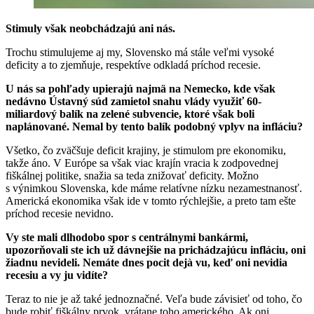
Stimuly však neobchádzajú ani nás.
Trochu stimulujeme aj my, Slovensko má stále veľmi vysoké
deficity a to zjemňuje, respektíve odkladá príchod recesie.
U nás sa pohľady upierajú najmä na Nemecko, kde však
nedávno Ústavný súd zamietol snahu vlády využiť 60-
miliardový balík na zelené subvencie, ktoré však boli
naplánované. Nemal by tento balík podobný vplyv na infláciu?
Všetko, čo zväčšuje deficit krajiny, je stimulom pre ekonomiku,
takže áno. V Európe sa však viac krajín vracia k zodpovednej
fiškálnej politike, snažia sa teda znižovať deficity. Možno
s výnimkou Slovenska, kde máme relatívne nízku nezamestnanosť.
Americká ekonomika však ide v tomto rýchlejšie, a preto tam ešte
príchod recesie nevidno.
Vy ste mali dlhodobo spor s centrálnymi bankármi,
upozorňovali ste ich už dávnejšie na prichádzajúcu infláciu, oni
žiadnu nevideli. Nemáte dnes pocit dejà vu, keď oni nevidia
recesiu a vy ju vidíte?
Teraz to nie je až také jednoznačné. Veľa bude závisieť od toho, čo
bude robiť fiškálny prvok, vrátane toho amerického. Ak oni