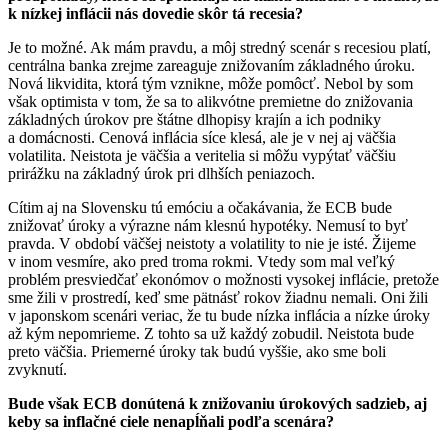
k nízkej inflácii nás dovedie skôr tá recesia?
Je to možné. Ak mám pravdu, a môj stredný scenár s recesiou platí,
centrálna banka zrejme zareaguje znižovaním základného úroku.
Nová likvidita, ktorá tým vznikne, môže pomôcť. Nebol by som
však optimista v tom, že sa to alikvótne premietne do znižovania
základných úrokov pre štátne dlhopisy krajín a ich podniky
a domácnosti. Cenová inflácia síce klesá, ale je v nej aj väčšia
volatilita. Neistota je väčšia a veritelia si môžu vypýtať väčšiu
prirážku na základný úrok pri dlhších peniazoch.
Cítim aj na Slovensku tú emóciu a očakávania, že ECB bude
znižovať úroky a výrazne nám klesnú hypotéky. Nemusí to byť
pravda. V období väčšej neistoty a volatility to nie je isté. Žijeme
v inom vesmíre, ako pred troma rokmi. Vtedy som mal veľký
problém presviedčať ekonómov o možnosti vysokej inflácie, pretože
sme žili v prostredí, keď sme pätnásť rokov žiadnu nemali. Oni žili
v japonskom scenári veriac, že tu bude nízka inflácia a nízke úroky
až kým nepomrieme. Z tohto sa už každý zobudil. Neistota bude
preto väčšia. Priemerné úroky tak budú vyššie, ako sme boli
zvyknutí.
Bude však ECB donútená k znižovaniu úrokových sadzieb, aj
keby sa inflačné ciele nenapĺňali podľa scenára?