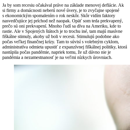
Ja by som recesiu očakával práve na základe menovej deflácie. Ak
si firmy a domácnosti neberú nové úvery, je to zvyčajne spojené
s ekonomickým spomalením o rok neskôr. Skôr vidím faktory
nasvedčujúce jej príchod než naopak. Opäť som teda prekvapený,
prečo sú oni prekvapení. Mnoho ľudí sa díva na Ameriku, kde to
rastie. Ale v Spojených štátoch je to trochu iné, tam majú masívne
fiškálne stimuly, akoby už boli v recesii. Stimulujú podobne ako
počas veľkej finančnej krízy. Tam to súvisí s volebným cyklom,
administratíva odmieta upustiť z expanzívnej fiškálnej politiky, ktorá
nastúpila počas pandémie, napriek tomu, že už dávno nie je
pandémia a nezamestnanosť je na veľmi nízkych úrovniach.