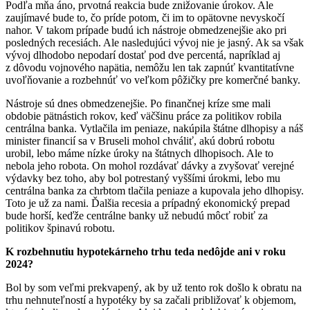
Podľa mňa áno, prvotná reakcia bude znižovanie úrokov. Ale
zaujímavé bude to, čo príde potom, či im to opätovne nevyskočí
nahor. V takom prípade budú ich nástroje obmedzenejšie ako pri
posledných recesiách. Ale nasledujúci vývoj nie je jasný. Ak sa však
vývoj dlhodobo nepodarí dostať pod dve percentá, napríklad aj
z dôvodu vojnového napätia, nemôžu len tak zapnúť kvantitatívne
uvoľňovanie a rozbehnúť vo veľkom pôžičky pre komerčné banky.
Nástroje sú dnes obmedzenejšie. Po finančnej kríze sme mali
obdobie pätnástich rokov, keď väčšinu práce za politikov robila
centrálna banka. Vytlačila im peniaze, nakúpila štátne dlhopisy a náš
minister financií sa v Bruseli mohol chváliť, akú dobrú robotu
urobil, lebo máme nízke úroky na štátnych dlhopisoch. Ale to
nebola jeho robota. On mohol rozdávať dávky a zvyšovať verejné
výdavky bez toho, aby bol potrestaný vyššími úrokmi, lebo mu
centrálna banka za chrbtom tlačila peniaze a kupovala jeho dlhopisy.
Toto je už za nami. Ďalšia recesia a prípadný ekonomický prepad
bude horší, keďže centrálne banky už nebudú môcť robiť za
politikov špinavú robotu.
K rozbehnutiu hypotekárneho trhu teda nedôjde ani v roku
2024?
Bol by som veľmi prekvapený, ak by už tento rok došlo k obratu na
trhu nehnuteľností a hypotéky by sa začali približovať k objemom,