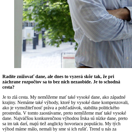
Radíte znižovať dane, ale dnes to vyzerá skôr tak, že pri
záchrane rozpočtov sa to bez nich nezaobíde. Je to schodná
cesta?
Je to zlá cesta. My nemôžeme mať také vysoké dane, ako západné
krajiny. Nemáme také výhody, ktoré by vysoké dane kompenzovali,
ako je vymožiteľnosť práva a pohľadávok, stabilita politického
prostredia. V tomto zaostávame, preto nemôžeme mať také vysoké
dane. Najväčšou konkurenčnou výhodou Írska sú nízke dane, preto
sa im tak darí, majú tiež anglicky hovoriacu populáciu. My tých
výhod máme málo, nemali by sme si ich rušiť. Trend u nás za