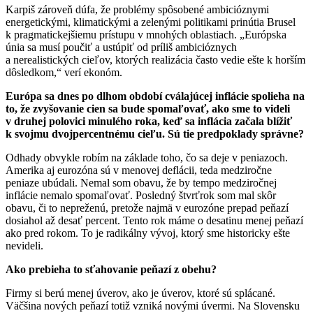
Karpiš zároveň dúfa, že problémy spôsobené ambicióznymi
energetickými, klimatickými a zelenými politikami prinútia Brusel
k pragmatickejšiemu prístupu v mnohých oblastiach. „Európska
únia sa musí poučiť a ustúpiť od príliš ambicióznych
a nerealistických cieľov, ktorých realizácia často vedie ešte k horším
dôsledkom,“ verí ekonóm.
Európa sa dnes po dlhom období cválajúcej inflácie spolieha na
to, že zvyšovanie cien sa bude spomaľovať, ako sme to videli
v druhej polovici minulého roka, keď sa inflácia začala blížiť
k svojmu dvojpercentnému cieľu. Sú tie predpoklady správne?
Odhady obvykle robím na základe toho, čo sa deje v peniazoch.
Amerika aj eurozóna sú v menovej deflácii, teda medziročne
peniaze ubúdali. Nemal som obavu, že by tempo medziročnej
inflácie nemalo spomaľovať. Posledný štvrťrok som mal skôr
obavu, či to nepreženú, pretože najmä v eurozóne prepad peňazí
dosiahol až desať percent. Tento rok máme o desatinu menej peňazí
ako pred rokom. To je radikálny vývoj, ktorý sme historicky ešte
nevideli.
Ako prebieha to sťahovanie peňazí z obehu?
Firmy si berú menej úverov, ako je úverov, ktoré sú splácané.
Väčšina nových peňazí totiž vzniká novými úvermi. Na Slovensku