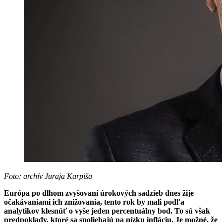
Foto: archív Juraja Karpiša
Európa po dlhom zvyšovaní úrokových sadzieb dnes žije
očakávaniami ich znižovania,
tento rok
by mali podľa
analytikov klesnúť o vyše jeden percentuálny bod. To sú však
predpoklady, ktoré sa spoliehajú na nízku infláciu. Je možné, že