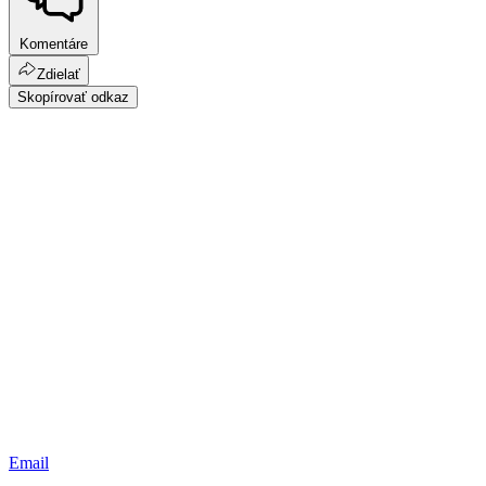
Komentáre
Zdielať
Skopírovať odkaz
Email