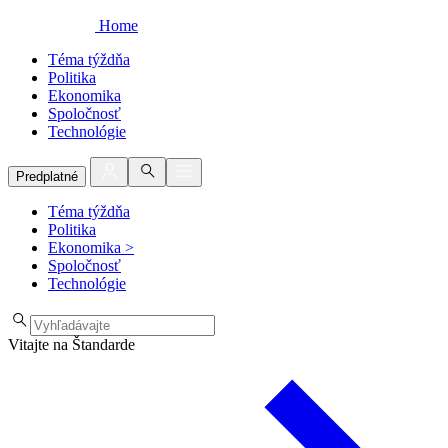
Home
Téma týždňa
Politika
Ekonomika
Spoločnosť
Technológie
Predplatné
Téma týždňa
Politika
Ekonomika
>
Spoločnosť
Technológie
Vitajte na Štandarde