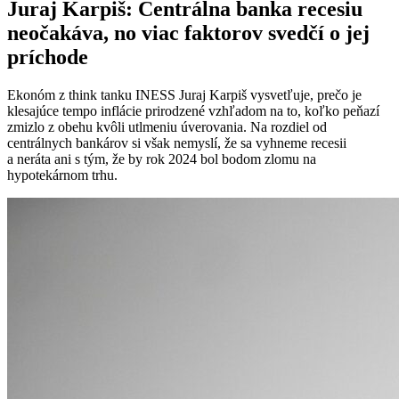
Juraj Karpiš: Centrálna banka recesiu
neočakáva, no viac faktorov svedčí o jej
príchode
Ekonóm z think tanku INESS Juraj Karpiš vysvetľuje, prečo je
klesajúce tempo inflácie prirodzené vzhľadom na to, koľko peňazí
zmizlo z obehu kvôli utlmeniu úverovania. Na rozdiel od
centrálnych bankárov si však nemyslí, že sa vyhneme recesii
a neráta ani s tým, že by rok 2024 bol bodom zlomu na
hypotekárnom trhu.