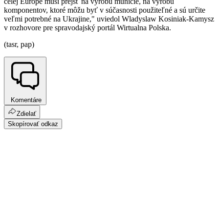
celej Európe musí prejsť na výrobu munície, na výrobu
komponentov, ktoré môžu byť v súčasnosti použiteľné a sú určite
veľmi potrebné na Ukrajine," uviedol Wladyslaw Kosiniak-Kamysz
v rozhovore pre spravodajský portál Wirtualna Polska.
(tasr, pap)
Komentáre
Zdielať
Skopírovať odkaz