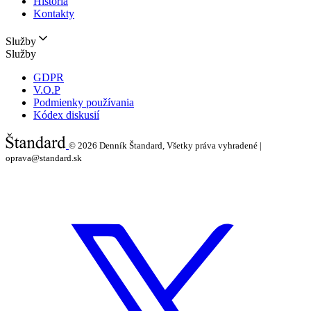
História
Kontakty
Služby
Služby
GDPR
V.O.P
Podmienky používania
Kódex diskusií
© 2026
Denník Štandard, Všetky práva vyhradené |
oprava@standard.sk