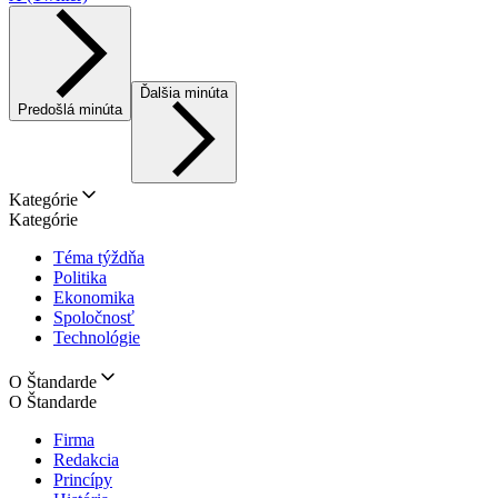
Ďalšia minúta
Predošlá minúta
Kategórie
Kategórie
Téma týždňa
Politika
Ekonomika
Spoločnosť
Technológie
O Štandarde
O Štandarde
Firma
Redakcia
Princípy