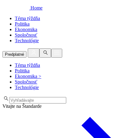
Home
Téma týždňa
Politika
Ekonomika
Spoločnosť
Technológie
Predplatné
Téma týždňa
Politika
Ekonomika
>
Spoločnosť
Technológie
Vitajte na Štandarde