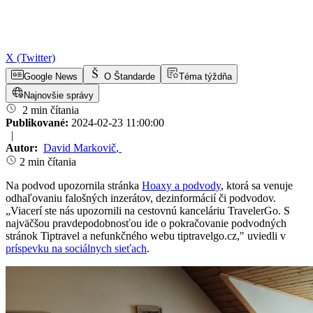
X (Twitter)
Google News
O Štandarde
Téma týždňa
Najnovšie správy
2 min čítania
Publikované:
2024-02-23 11:00:00
|
Autor:
David Markovič
,
2 min čítania
Na podvod upozornila stránka
Hoaxy a podvody
, ktorá sa venuje
odhaľovaniu falošných inzerátov, dezinformácií či podvodov.
„Viacerí ste nás upozornili na cestovnú kanceláriu TravelerGo. S
najväčšou pravdepodobnosťou ide o pokračovanie podvodných
stránok Tiptravel a nefunkčného webu tiptravelgo.cz," uviedli v
príspevku na sociálnych sieťach
.