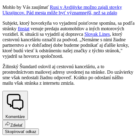
Mohlo by Vás zaujímať
Rusi v Avdijivke možno zajali stovky
Ukrajincov. Pád mesta môže byť významnejší, než sa zdalo
Subjekt, ktorý hovorkyňa vo vyjadrení poisťovne spomína, sa podľa
stránky
finstat
venuje predaju automobilov a iných motorových
vozidiel. K situácii sa vyjadril aj dopravca
Slovak Lines
, ktorý
cestovnú kanceláriu označil za podvod. „Nemáme s nimi žiadne
partnerstvo a v dohľadnej dobe budeme podnikať aj ďalšie kroky,
ktoré budú viesť k odstráneniu našej značky z týchto stránok,"
vyjadril sa hovorca spoločnosti.
Žilinský Štandard oslovil aj cestovnú kanceláriu, a to
prostredníctvom mailovej adresy uvedenej na stránke. Do uzávierky
sme však nedostali žiadnu odpoveď. Krátko po odoslaní nášho
mailu však stránka z internetu zmizla.
Komentáre
Zdielať
Skopírovať odkaz