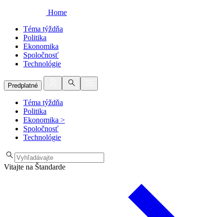
Home
Téma týždňa
Politika
Ekonomika
Spoločnosť
Technológie
Predplatné
Téma týždňa
Politika
Ekonomika
>
Spoločnosť
Technológie
Vitajte na Štandarde