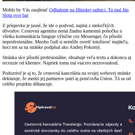
Mohlo by Vás zaujímať
Odhalenie na žilinskej radnici. Tu mal Ján
Slota svoj bar
Z príspevku je jasné, že ide o podvod, najmä z niekoľkých
dôvodov. Cestovná agentúra nemá žiadnu kamennú pobočku a
všetka komunikácia funguje výlučne cez Messenger, čo pôsobí
neprofesionálne. Mnoho ľudí si nemôže overiť totožnosť majiteľa,
hoci ten sa na stránke podpísal ako Andrej Pokorný.
Stránka síce pôsobí profesionálne, obsahuje veľa textu a dokonca aj
recenzie od klientov. Napriek tomu má viacero nezrovnalostí.
Podozrivé je aj to, že cestovná kancelária na svojej webovej stránke
deklaruje, že medzi jej partnerov patrí aj poisťovňa Union. Tá sa od
celého projektu dištancuje.