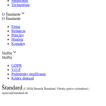
Spoločnosť
Technológie
O Štandarde
O Štandarde
Firma
Redakcia
Princípy
História
Kontakty
Služby
Služby
GDPR
V.O.P
Podmienky používania
Kódex diskusií
© 2026
Denník Štandard, Všetky práva vyhradené |
oprava@standard.sk