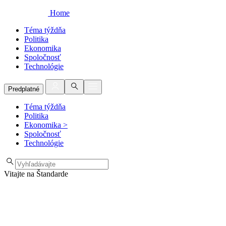
Home
Téma týždňa
Politika
Ekonomika
Spoločnosť
Technológie
Predplatné
Téma týždňa
Politika
Ekonomika
>
Spoločnosť
Technológie
Vitajte na Štandarde