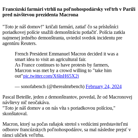
Francúzski farmári vtrhli na poľnohospodársky veľtrh v Paríži
pred návštevou prezidenta Macrona
"Toto je náš domov!" kričali farmári, zatiaľ čo sa príslušníci
poriadkovej polície snažili demonštráciu potlačiť. Polícia zatkla
najmenej jedného demonštranta, uviedol svedok incidentu pre
agentúru Reuters.
French President Emmanuel Macron decided it was a
smart idea to visit an agricultural fair.
As France continues to have protests by farmers,
Marcron was met by a crowd willing to "take him
out"
pic.twitter.com/X6lnH65X2j
— sonofabench (@therealmrbench)
February 24, 2024
Pascal Beteille, jeden z demonštrantov, povedal, že od Macronovej
návštevy nič neočakáva.
"Toto je náš domov a on nás víta s poriadkovou políciou,"
skonštatoval.
Macron, ktorý sa počas raňajok stretol s vedúcimi predstaviteľmi
odborov francúzskych poľnohospodárov, sa mal následne prejsť v
rámci uličiek veľtrhu.