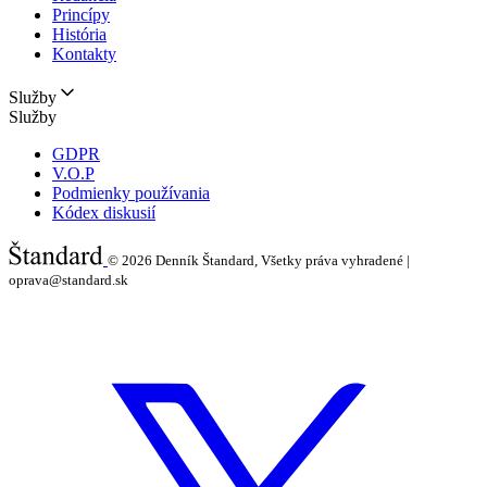
Princípy
História
Kontakty
Služby
Služby
GDPR
V.O.P
Podmienky používania
Kódex diskusií
© 2026
Denník Štandard, Všetky práva vyhradené |
oprava@standard.sk