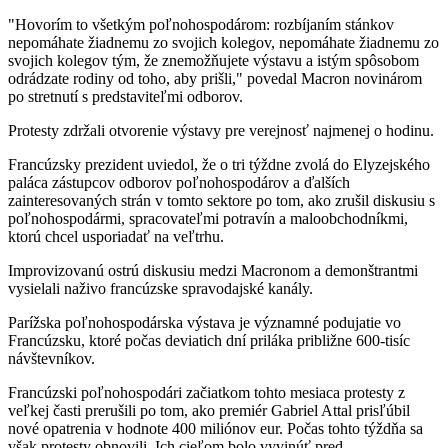
"Hovorím to všetkým poľnohospodárom: rozbíjaním stánkov
nepomáhate žiadnemu zo svojich kolegov, nepomáhate žiadnemu zo
svojich kolegov tým, že znemožňujete výstavu a istým spôsobom
odrádzate rodiny od toho, aby prišli," povedal Macron novinárom
po stretnutí s predstaviteľmi odborov.
Protesty zdržali otvorenie výstavy pre verejnosť najmenej o hodinu.
Francúzsky prezident uviedol, že o tri týždne zvolá do Elyzejského
paláca zástupcov odborov poľnohospodárov a ďalších
zainteresovaných strán v tomto sektore po tom, ako zrušil diskusiu s
poľnohospodármi, spracovateľmi potravín a maloobchodníkmi,
ktorú chcel usporiadať na veľtrhu.
Improvizovanú ostrú diskusiu medzi Macronom a demonštrantmi
vysielali naživo francúzske spravodajské kanály.
Parížska poľnohospodárska výstava je významné podujatie vo
Francúzsku, ktoré počas deviatich dní priláka približne 600-tisíc
návštevníkov.
Francúzski poľnohospodári začiatkom tohto mesiaca protesty z
veľkej časti prerušili po tom, ako premiér Gabriel Attal prisľúbil
nové opatrenia v hodnote 400 miliónov eur. Počas tohto týždňa sa
však protesty obnovili. Ich cieľom bolo vyvinúť pred