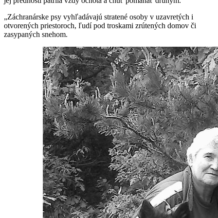
jej prednosti patrila vždy ochota a chuť pomáhať druhým.
„Záchranárske psy vyhľadávajú stratené osoby v uzavretých i
otvorených priestoroch, ľudí pod troskami zrútených domov či
zasypaných snehom.