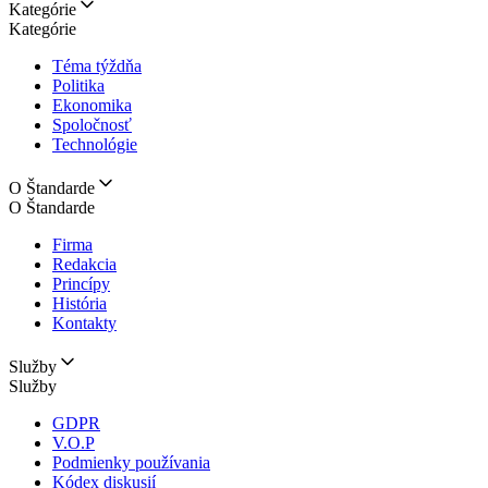
Kategórie
Kategórie
Téma týždňa
Politika
Ekonomika
Spoločnosť
Technológie
O Štandarde
O Štandarde
Firma
Redakcia
Princípy
História
Kontakty
Služby
Služby
GDPR
V.O.P
Podmienky používania
Kódex diskusií