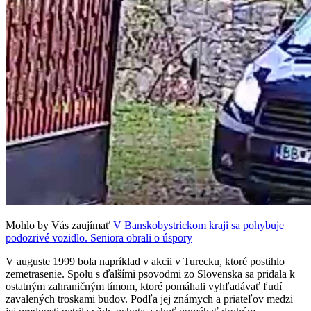
Mohlo by Vás zaujímať
V Banskobystrickom kraji sa pohybuje
podozrivé vozidlo. Seniora obrali o úspory
V auguste 1999 bola napríklad v akcii v Turecku, ktoré postihlo
zemetrasenie. Spolu s ďalšími psovodmi zo Slovenska sa pridala k
ostatným zahraničným tímom, ktoré pomáhali vyhľadávať ľudí
zavalených troskami budov. Podľa jej známych a priateľov medzi