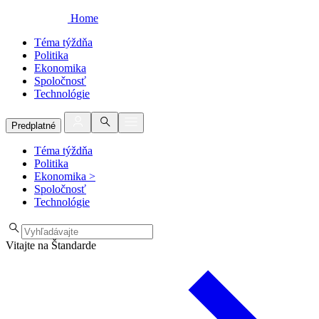
Home
Téma týždňa
Politika
Ekonomika
Spoločnosť
Technológie
Predplatné
Téma týždňa
Politika
Ekonomika
>
Spoločnosť
Technológie
Vitajte na Štandarde