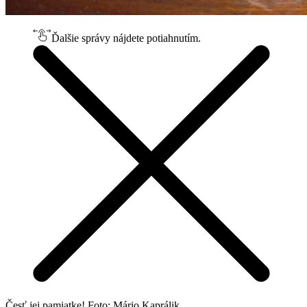
Ďalšie správy nájdete potiahnutím.
Česť jej pamiatke! Foto: Mário Kaprálik