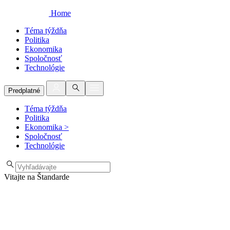
Home
Téma týždňa
Politika
Ekonomika
Spoločnosť
Technológie
Predplatné
Téma týždňa
Politika
Ekonomika
>
Spoločnosť
Technológie
Vitajte na Štandarde