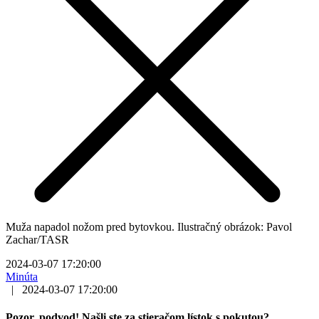
Muža napadol nožom pred bytovkou. Ilustračný obrázok: Pavol
Zachar/TASR
2024-03-07 17:20:00
Minúta
|
2024-03-07 17:20:00
Pozor, podvod! Našli ste za stieračom lístok s pokutou?