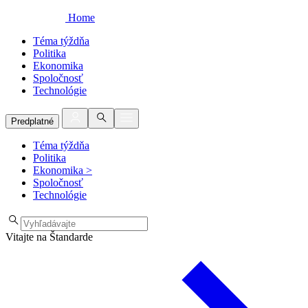
Home
Téma týždňa
Politika
Ekonomika
Spoločnosť
Technológie
Predplatné
Téma týždňa
Politika
Ekonomika
>
Spoločnosť
Technológie
Vitajte na Štandarde