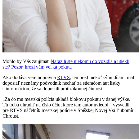
Mohlo by Vás zaujímať
Narazili ste niekomu do vozidla a utiekli
ste? Pozor, hrozí vám veľká pokuta
Ako dodáva verejnoprávna
RTVS
, len pred niekoľkými dňami mal
doposiaľ neznámy podvodník nechať za stieračom áut lístky
s informáciou, že sa dopustili protizákonnej činnosti.
„Za čo mu mestská polícia ukladá blokovú pokutu v danej výške.
Tú treba uhradiť na číslo účtu, ktoré tam autor uviedol,“ vysvetlil
pre RTVS náčelník mestskej polície v Spišskej Novej Vsi Ľubomír
Chroust.