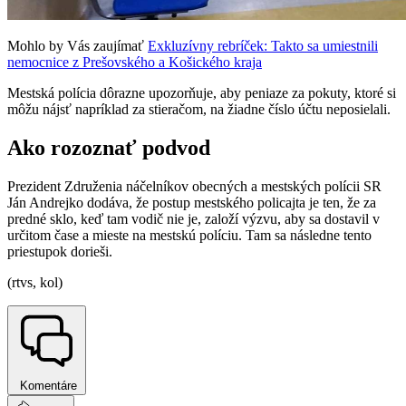
Mohlo by Vás zaujímať
Exkluzívny rebríček: Takto sa umiestnili
nemocnice z Prešovského a Košického kraja
Mestská polícia dôrazne upozorňuje, aby peniaze za pokuty, ktoré si
môžu nájsť napríklad za stieračom, na žiadne číslo účtu neposielali.
Ako rozoznať podvod
Prezident Združenia náčelníkov obecných a mestských polícii SR
Ján Andrejko dodáva, že postup mestského policajta je ten, že za
predné sklo, keď tam vodič nie je, založí výzvu, aby sa dostavil v
určitom čase a mieste na mestskú políciu. Tam sa následne tento
priestupok dorieši.
(rtvs, kol)
Komentáre