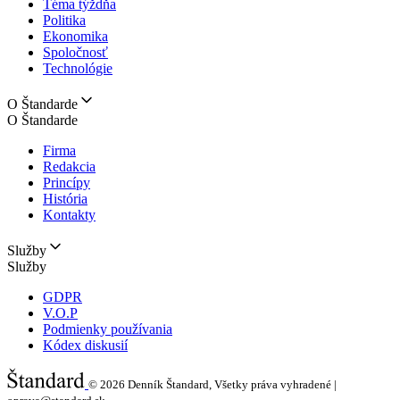
Téma týždňa
Politika
Ekonomika
Spoločnosť
Technológie
O Štandarde
O Štandarde
Firma
Redakcia
Princípy
História
Kontakty
Služby
Služby
GDPR
V.O.P
Podmienky používania
Kódex diskusií
© 2026
Denník Štandard, Všetky práva vyhradené |