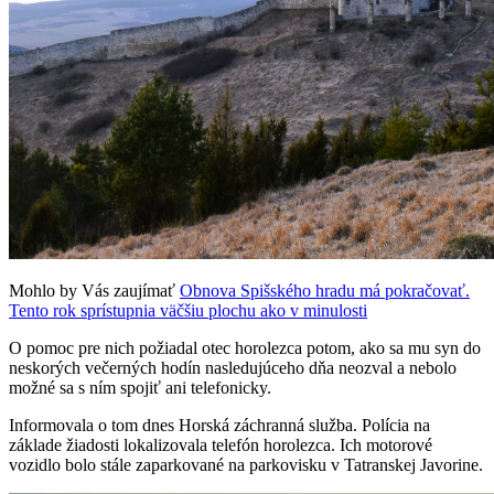
Mohlo by Vás zaujímať
Obnova Spišského hradu má pokračovať.
Tento rok sprístupnia väčšiu plochu ako v minulosti
O pomoc pre nich požiadal otec horolezca potom, ako sa mu syn do
neskorých večerných hodín nasledujúceho dňa neozval a nebolo
možné sa s ním spojiť ani telefonicky.
Informovala o tom dnes Horská záchranná služba. Polícia na
základe žiadosti lokalizovala telefón horolezca. Ich motorové
vozidlo bolo stále zaparkované na parkovisku v Tatranskej Javorine.