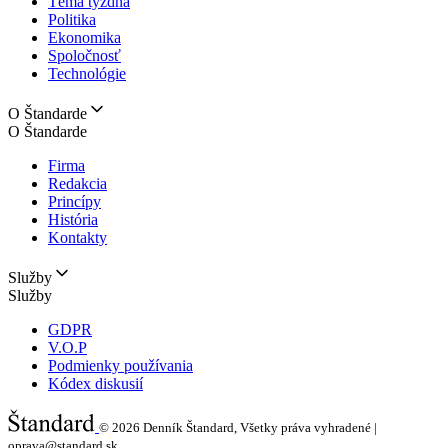
Téma týždňa
Politika
Ekonomika
Spoločnosť
Technológie
O Štandarde
O Štandarde
Firma
Redakcia
Princípy
História
Kontakty
Služby
Služby
GDPR
V.O.P
Podmienky používania
Kódex diskusií
© 2026
Denník Štandard, Všetky práva vyhradené |
oprava@standard.sk