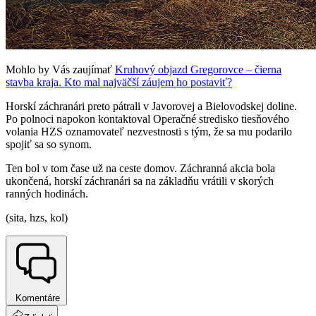
Mohlo by Vás zaujímať
Kruhový objazd Gregorovce – čierna
stavba kraja. Kto mal najväčší záujem ho postaviť?
Horskí záchranári preto pátrali v Javorovej a Bielovodskej doline.
Po polnoci napokon kontaktoval Operačné stredisko tiesňového
volania HZS oznamovateľ nezvestnosti s tým, že sa mu podarilo
spojiť sa so synom.
Ten bol v tom čase už na ceste domov. Záchranná akcia bola
ukončená, horskí záchranári sa na základňu vrátili v skorých
ranných hodinách.
(sita, hzs, kol)
Komentáre