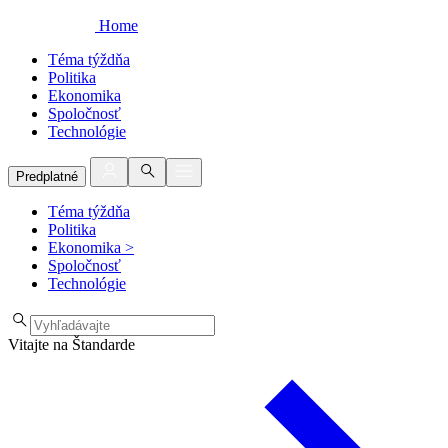
Home
Téma týždňa
Politika
Ekonomika
Spoločnosť
Technológie
Predplatné
Téma týždňa
Politika
Ekonomika
>
Spoločnosť
Technológie
Vitajte na Štandarde